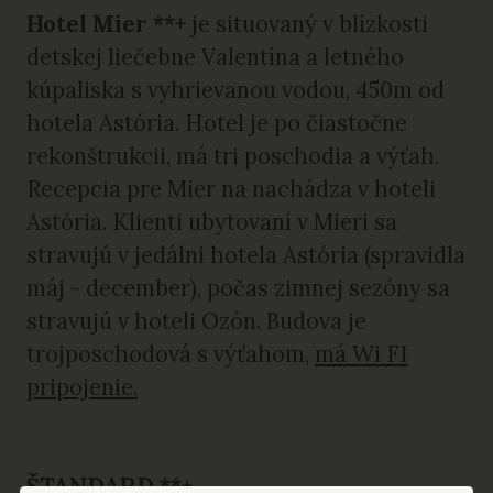
Hotel Mier **+
je situovaný v blízkosti
detskej liečebne Valentína a letného
kúpaliska s vyhrievanou vodou, 450m od
hotela Astória. Hotel je po čiastočne
rekonštrukcii, má tri poschodia a výťah.
Recepcia pre Mier na nachádza v hoteli
Astória. Klienti ubytovaní v Mieri sa
stravujú v jedálni hotela Astória (spravidla
máj - december), počas zimnej sezóny sa
stravujú v hoteli Ozón. Budova je
trojposchodová s výťahom,
má Wi FI
pripojenie.
ŠTANDARD **+