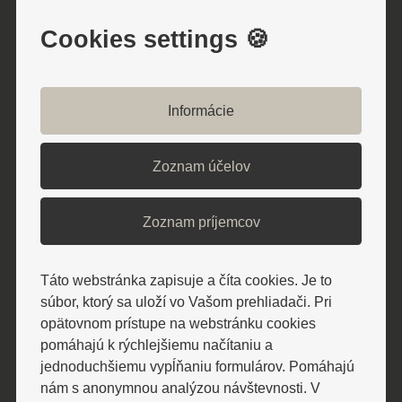
Televízor, telefón, chladnička, WC, sprcha
Cookies settings 🍪
/vaňa. Na každé lôžko - nočný stolík
alebo polička s nočnou lampou, sklenený
pohár, kreslo alebo stolička, v skrini 4 ks
Informácie
vešiakov, poduška a obliečka, prikrývka a
obliečka, 1 osuška, 1 uterák, sklenený
Zoznam účelov
pohár, toaletné mydlo, vlasový šampón.
Súčasťou vybavenia je otvárač na fľaše,
Zoznam príjemcov
hubka na čistenie obuvi.
Táto webstránka zapisuje a číta cookies. Je to
APARTMÁN ŠTANDARD **+ (František,
súbor, ktorý sa uloží vo Vašom prehliadači. Pri
Mier)
opätovnom prístupe na webstránku cookies
Obývacia a spálňová časť, rozkladacia
pomáhajú k rýchlejšiemu načítaniu a
jednoduchšiemu vypĺňaniu formulárov. Pomáhajú
pohovka, rýchlovarná kanvica, televízor,
nám s anonymnou analýzou návštevnosti. V
telefón, chladnička, WC, sprcha/vaňa,