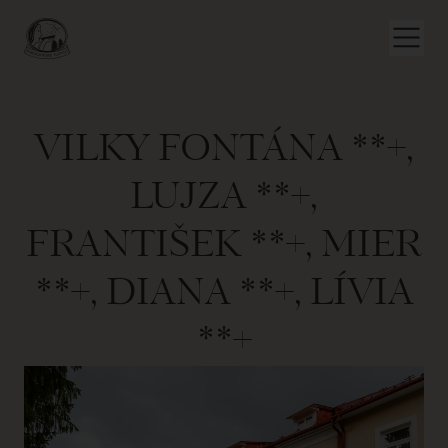
VILKY FONTÁNA **+,
LUJZA **+,
FRANTIŠEK **+, MIER
**+, DIANA **+, LÍVIA
**+