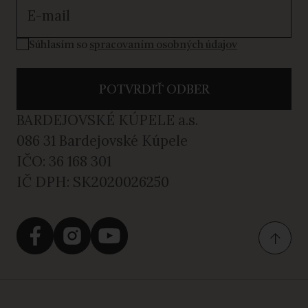
Súhlasím so spracovaním osobných údajov
Súhlasím so
spracovaním osobných údajov
POTVRDIŤ ODBER
BARDEJOVSKÉ KÚPELE a.s.
086 31 Bardejovské Kúpele
IČO: 36 168 301
IČ DPH: SK2020026250