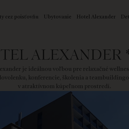
ty cez poisťovňu
Ubytovanie
Hotel Alexander
Det
TEL ALEXANDER *
exander je ideálnou voľbou pre relaxačné wellnes
ovolenku, konferencie, školenia a teambuilding
v atraktívnom kúpeľnom prostredí.