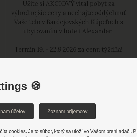
Užite si AKCIOVÝ vital pobyt za
výhodnejšie ceny a nechajte oddýchnuť
Vaše telo v Bardejovských Kúpeľoch s
ubytovaním v hoteli Alexander.
Termín 19. - 22.9.2026 za cenu týždňa!
tings 🍪
ZOBRAZIŤ VIAC
nam účelov
Zoznam príjemcov
íta cookies. Je to súbor, ktorý sa uloží vo Vašom prehliadači. 