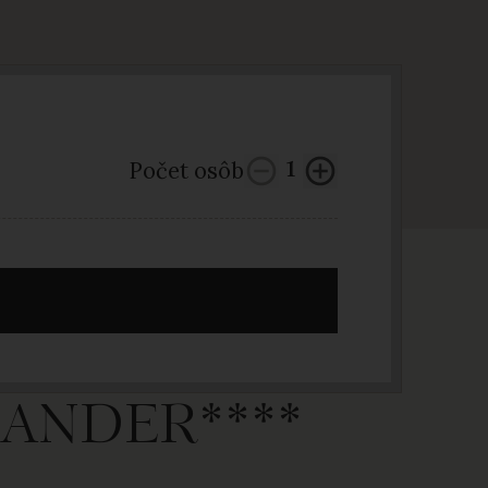
Počet osôb
1
EXANDER****