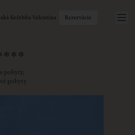
ská liečebňa Valentína
Rezervácie
***
s pobyty,
ové pobyty