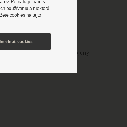
lárov. Pomáhajú nám s
ch používaniu a niektoré
ete cookies na tejto
mietnuť cookies
vých) a 5 apartmánov. Je prepojený
s Spa a s kúpeľným domom -