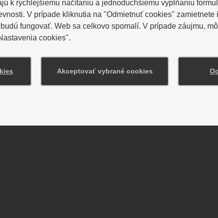
ú k rýchlejšiemu načítaniu a jednoduchšiemu vypĺňaniu formu
osti. V prípade kliknutia na "Odmietnuť cookies" zamietnete i
ebudú fungovať. Web sa celkovo spomalí. V prípade záujmu, môž
"Nastavenia cookies".
OTELI ALEXANDER****
kies
Akceptovať vybrané cookies
Od
je 70 dvojlôžkových izieb (vrátane 5 bezbariéro
/vzdialenosť 170 m/, kde sa nachádza Wellnes
ávajú procedúry.