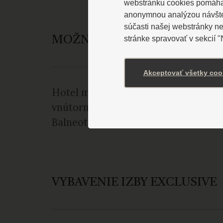
webstránku cookies pomáhaj
anonymnou analýzou návštevn
súčasti našej webstránky n
stránke spravovať v sekcií 
MOŽNOSTI UBYTOVANIA V H
Akceptovať všetky coo
Hotel má kapacitu 145 lôžok, z toho 
vnútornou chodbou s hotelom Ozón 
Balneoterapiou /430 m/, kde sa pod
VYBAVENIE IZBY EXCLUSIVE