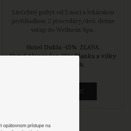
Liečebný pobyt
od 5 nocí s lekárskou
prehliadkou, 2 procedúry/deň, denne
vstup do Wellness Spa.
Hotel Dukla -15% ZĽAVA.
Hotel Alexander, Vila Blanka a vilky
štandard -10%
ZOBRAZIŤ VIAC
Pri opätovnom prístupe na