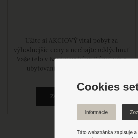
Užite si AKCIOVÝ vital pobyt za
výhodnejšie ceny a nechajte oddýchnuť
Vaše telo v Bardejovských Kúpeľoch s
ubytovaním v hoteli Alexander.
Cookies set
ZOBRAZIŤ VIAC
Informácie
Zoz
Táto webstránka zapisuje a č