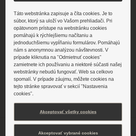
Táto webstránka zapisuje a číta cookies. Je to
Súhlasím so spracovaním osobných údajov
Súhlasím so
spracovaním osobných údajov
súbor, ktorý sa uloží vo Vašom prehliadači. Pri
opätovnom prístupe na webstránku cookies
POTVRDIŤ ODBER
pomáhajú k rýchlejšiemu načítaniu a
jednoduchšiemu vypĺňaniu formulárov. Pomáhajú
BARDEJOVSKÉ KÚPELE a.s.
nám s anonymnou analýzou návštevnosti. V
086 31 Bardejovské Kúpele
prípade kliknutia na "Odmietnuť cookies"
IČO: 36 168 301
zamietnete ich používaniu a niektoré súčasti našej
webstránky nebudú fungovať. Web sa celkovo
IČ DPH: SK2020026250
spomalí. V prípade záujmu, môžete cookies na
tejto stránke spravovať v sekcií "Nastavenia
cookies".
Akceptovať všetky cookies
Pobyty a ceny
Akceptovať vybrané cookies