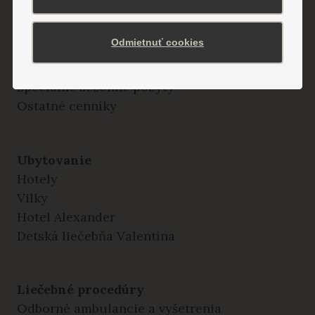
Pobyty cez poisťovňu
Relaxačné pobyty
Odmietnuť cookies
Liečebné pobyty
Senior pobyty
Špeciálne sezónne pobyty
Ostatné cenníky
Ubytovanie
Hotely
Vilky
Hotel Alexander
Detská liečebňa Valentína
Liečebné procedúry
Odborné ambulancie a vyšetrenia