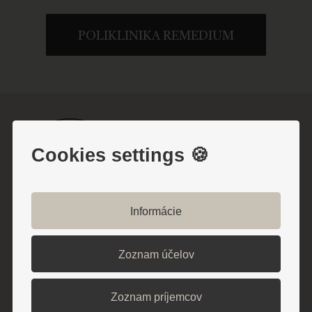
POLIKLINIKA REMEDIUM
Cookies settings 🍪
Informácie
ODBERAJTE NAJNOVŠIE INFORMÁCIE
Nenechajte si ujsť aktuality a zľavy
Zoznam účelov
Zoznam príjemcov