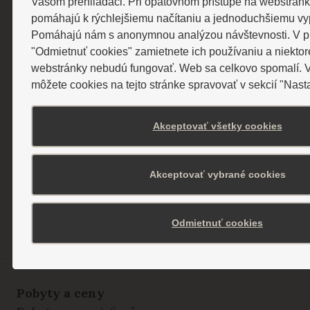
Vašom prehliadači. Pri opätovnom prístupe na webstrán
pomáhajú k rýchlejšiemu načítaniu a jednoduchšiemu vyp
Súhlasím so spracovaním osobných údajov
Súhlasím so
spracovaním osobných údajov
Pomáhajú nám s anonymnou analýzou návštevnosti. V prí
"Odmietnuť cookies" zamietnete ich používaniu a niektor
webstránky nebudú fungovať. Web sa celkovo spomalí. V
POTVRDIŤ ODBER
môžete cookies na tejto stránke spravovať v sekcií "Nast
BARDEJOVSKÉ KÚPELE a.s.
086 31 Bardejovské Kúpele
Akceptovať všetky cookies
IČO: 36 168 301
IČ DPH: SK2020026250
Akceptovať vybrané cookies
Odmietnuť cookies
Pobyty a ceny