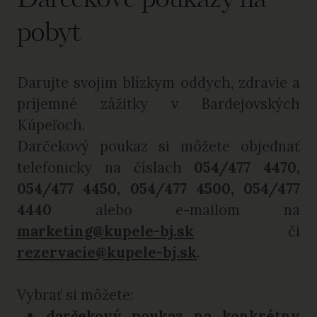
Darčekové poukazy na
pobyt
Darujte svojim blízkym oddych, zdravie a
príjemné zážitky v Bardejovských
Kúpeľoch.
Darčekový poukaz si môžete objednať
telefonicky na číslach
054/477 4470,
054/477 4450, 054/477 4500, 054/477
4440
alebo e-mailom na
marketing@kupele-bj.sk
či
rezervacie@kupele-bj.sk
.
Vybrať si môžete:
darčekový poukaz na konkrétny