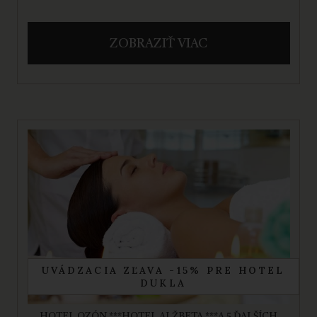
ZOBRAZIŤ VIAC
UVÁDZACIA ZĽAVA -15% PRE HOTEL
DUKLA
HOTEL OZÓN ***
HOTEL ALŽBETA ***
A 5 ĎALŠÍCH