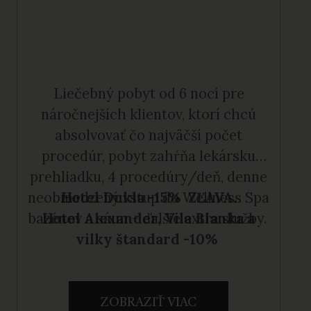
Liečebný pobyt od 6 nocí pre
náročnejších klientov, ktorí chcú
absolvovať čo najväčší počet
procedúr, pobyt zahŕňa lekársku
prehliadku, 4 procedúry/deň, denne
neobmedzený vstup do Wellness Spa
Hotel Dukla -15% ZĽAVA.
bazénov a sáun + ďalšie extra služby.
Hotel Alexander, Vila Blanka a
vilky štandard -10%
ZOBRAZIŤ VIAC