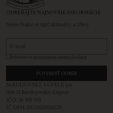
ODBERAJTE NAJNOVŠIE INFORMÁCIE
Nenechajte si ujsť aktuality a zľavy
Súhlasím so spracovaním osobných údajov
Súhlasím so
spracovaním osobných údajov
POTVRDIŤ ODBER
BARDEJOVSKÉ KÚPELE a.s.
086 31 Bardejovské Kúpele
IČO: 36 168 301
IČ DPH: SK2020026250