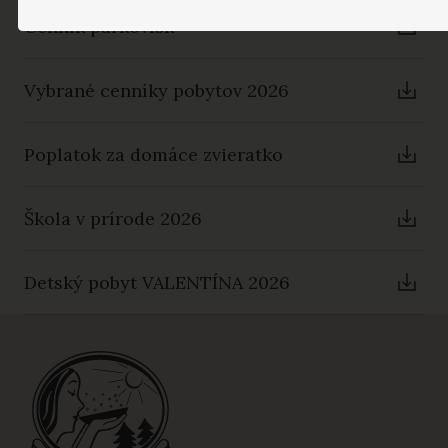
Cenník parkovísk
Vybrané cenníky pobytov 2026
Poplatok za domáce zvieratko
Škola v prírode 2026
Detský pobyt VALENTÍNA 2026