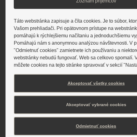
Zoznam príjemcov
poštou alebo emailom.
Táto webstránka zapisuje a číta cookies. Je to súbor, ktor
Cenníky
Vašom prehliadači. Pri opätovnom prístupe na webstrán
pomáhajú k rýchlejšiemu načítaniu a jednoduchšiemu vyp
Pomáhajú nám s anonymnou analýzou návštevnosti. V prí
"Odmietnuť cookies" zamietnete ich používaniu a niektor
webstránky nebudú fungovať. Web sa celkovo spomalí. V
Cenník WELLNESS SPA
môžete cookies na tejto stránke spravovať v sekcií "Nast
Cenník procedúr
Akceptovať všetky cookies
Cenník vstupov a masáží hotela
Akceptovať vybrané cookies
Alexander****
Prechodné ubytovanie a stravovanie
Odmietnuť cookies