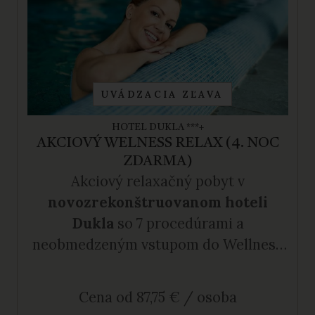
UVÁDZACIA ZĽAVA
HOTEL DUKLA ***+
AKCIOVÝ WELNESS RELAX (4. NOC
ZDARMA)
Akciový relaxačný pobyt v
novozrekonštruovanom hoteli
Dukla
so 7 procedúrami a
neobmedzeným vstupom do Wellness
Spa na 4 noci za cenu 3 nocí.
Cena od 87,75 € / osoba