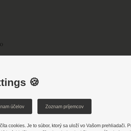
no
477 3001
tings 🍪
nam účelov
Zoznam príjemcov
íta cookies. Je to súbor, ktorý sa uloží vo Vašom prehliadači. 