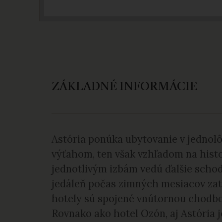
ZÁKLADNÉ INFORMÁCIE
Astória ponúka ubytovanie v jednol
výťahom, ten však vzhľadom na histo
jednotlivým izbám vedú ďalšie schody
jedáleň počas zimných mesiacov zat
hotely sú spojené vnútornou chodbo
Rovnako ako hotel Ozón, aj Astória