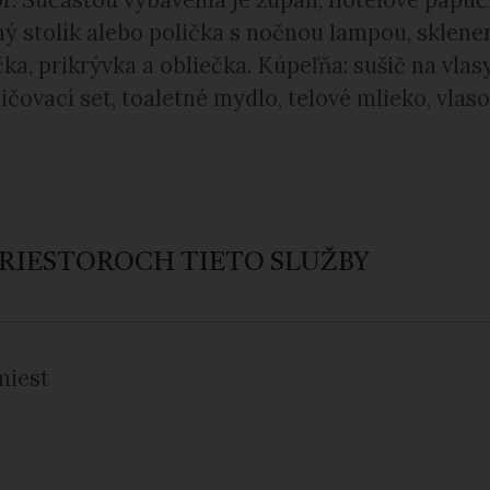
ný stolík alebo polička s nočnou lampou, sklenen
čka, prikrývka a obliečka. Kúpeľňa: sušič na vla
ičovací set, toaletné mydlo, telové mlieko, vlas
PRIESTOROCH TIETO SLUŽBY
miest