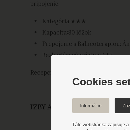
pripojenie.
Kategória:★★★
Kapacita:80 lôžok
Prepojenie s Balneoterapiou: Á
Bezbariérový prístup: NIE
Recepcia: astoria
@kupele-bj.sk
054/
Cookies set
Informácie
Zoz
IZBY A VYBAVENIE
Táto webstránka zapisuje a č