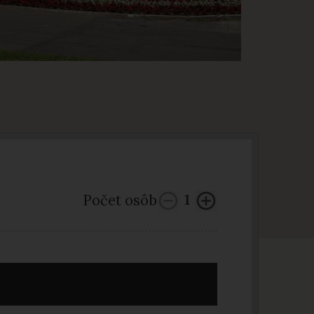
Počet osôb
1