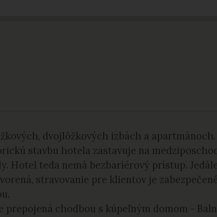
ôžkových, dvojlôžkových izbách a apartmánoch.
rickú stavbu hotela zastavuje na medziposchodi
. Hotel teda nemá bezbariérový prístup. Jedáleň
vorená, stravovanie pre klientov je zabezpečen
u.
 je prepojená chodbou s kúpeľným domom - Baln