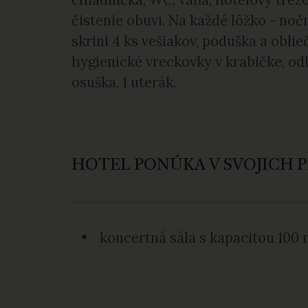
čistenie obuvi. Na každé lôžko - noč
skrini 4 ks vešiakov, poduška a oblie
hygienické vreckovky v krabičke, odl
osuška, 1 uterák.
HOTEL PONÚKA V SVOJICH 
koncertná sála s kapacitou 100 