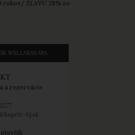
60 rokov/ ZĽAVU 28% zo
ÍK WELLNESS SPA
AKT
a a rezervácie
2277
@kupele-bj.sk
 plavčík