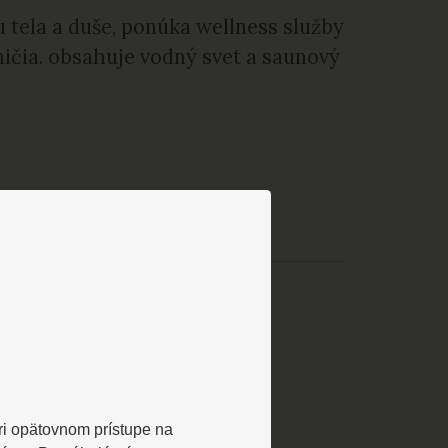
u tela a duše, ponúka wellness služby
ničia. obsahuje vodný svet a saunový
Pri opätovnom prístupe na