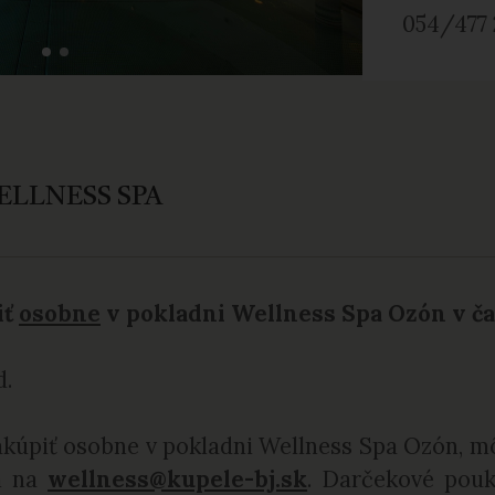
054/477 
LLNESS SPA
iť
osobne
v pokladni Wellness Spa Ozón v č
d.
kúpiť osobne v pokladni Wellness Spa Ozón, mô
m na
wellness@kupele-bj.sk
. Darčekové pouk