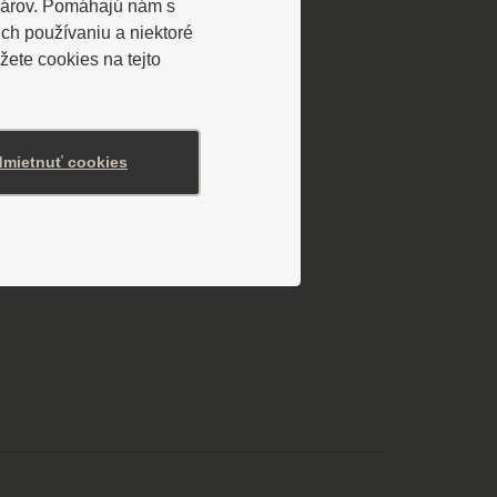
lárov. Pomáhajú nám s
ch používaniu a niektoré
ete cookies na tejto
mietnuť cookies