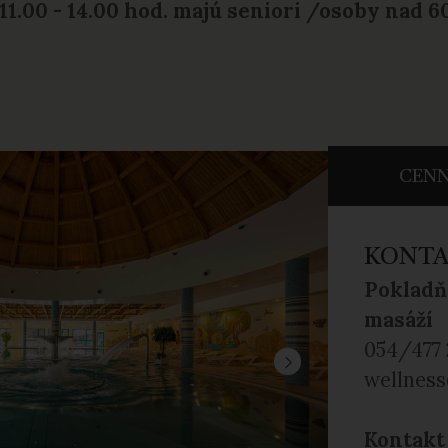
.00 - 14.00 hod. majú seniori /osoby nad 
CENN
KONT
Pokladň
masáží
054/477 
wellness
Kontakt