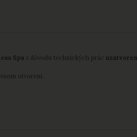
ess Spa
z dôvodu technických prác
uzatvore
ovnom otvorení.