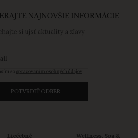
ERAJTE NAJNOVŠIE INFORMÁCIE
hajte si ujsť aktuality a zľavy
sím so spracovaním osobných údajov
asím so
spracovaním osobných údajov
POTVRDIŤ ODBER
Liečebné
Wellness, Spa &