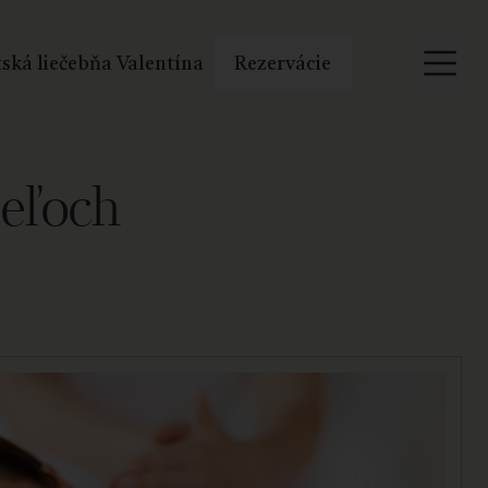
ská liečebňa Valentína
Rezervácie
peľoch