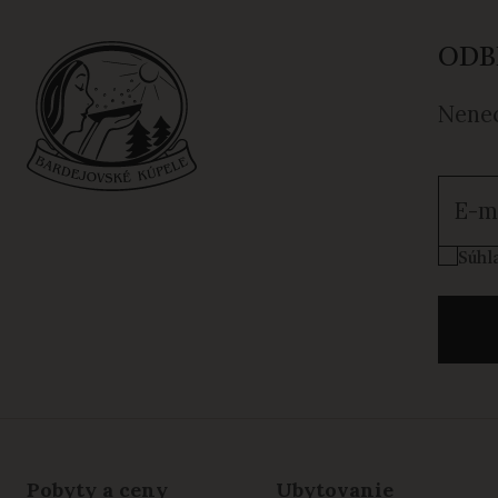
ODB
Nenec
Súhla
Súhl
Pobyty a ceny
Ubytovanie