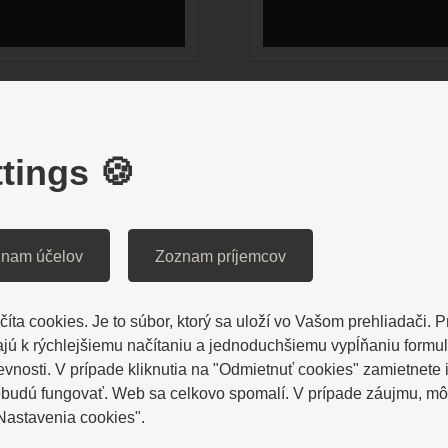
tings 🍪
nam účelov
Zoznam príjemcov
íta cookies. Je to súbor, ktorý sa uloží vo Vašom prehliadači. 
ú k rýchlejšiemu načítaniu a jednoduchšiemu vypĺňaniu formu
LEPŠÍ ZÁŽITEK
osti. V prípade kliknutia na "Odmietnuť cookies" zamietnete i
ebudú fungovať. Web sa celkovo spomalí. V prípade záujmu, môž
"Nastavenia cookies".