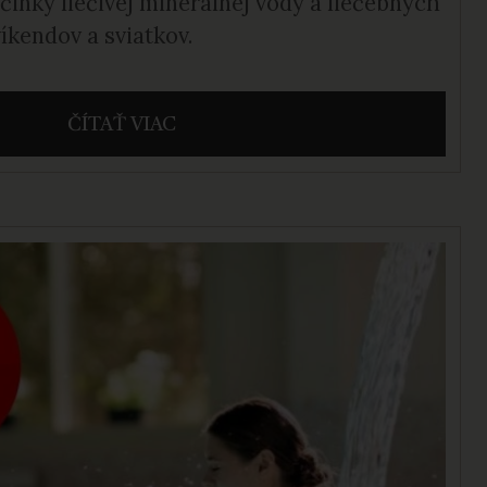
činky liečivej minerálnej vody a liečebných
íkendov a sviatkov.
ČÍTAŤ VIAC