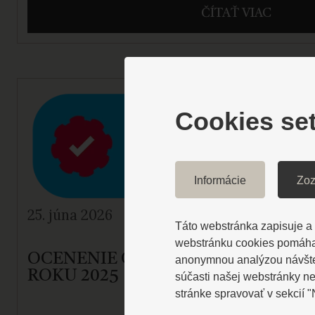
ČÍTAŤ VIAC
Cookies set
Informácie
Zoz
25. júna 2026
Táto webstránka zapisuje a č
webstránku cookies pomáhaj
OCENENIE OD ZĽAVOMATU ZA NEJ
anonymnou analýzou návštevn
ROKU 2025
súčasti našej webstránky n
stránke spravovať v sekcií 