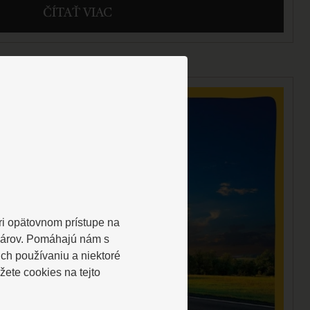
ČÍTAŤ VIAC
Pri opätovnom prístupe na
lárov. Pomáhajú nám s
ch používaniu a niektoré
ete cookies na tejto