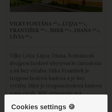
VILKY FONTÁNA **+, LUJZA **+,
FRANTIŠEK **+, MIER **+, DIANA **+,
LÍVIA **+
Vilky Lívia, Lujza, Diana, Fontána sú
dvojposchodové ubytovacie zariadenia
a sú bez výťahu. Vilka František je
trojposchodová budova a je bez
výťahu. Mier je trojposchodová budova
a má výťah. Wifi pripojenie má
Fontána, František a Mier.
Cookies settings 🍪