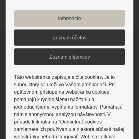
ZOBRAZIŤ VIAC O UBYTOVANÍ
Informácie
Zoznam účelov
Zoznam príjemcov
Táto webstránka zapisuje a číta cookies. Je to
súbor, ktorý sa uloží vo Vašom prehliadači. Pri
ODBERAJTE NAJNOVŠIE INFORMÁCIE
opätovnom prístupe na webstránku cookies
pomáhajú k rýchlejšiemu načítaniu a
Nenechajte si ujsť aktuality a zľavy
jednoduchšiemu vypĺňaniu formulárov. Pomáhajú
nám s anonymnou analýzou návštevnosti. V
prípade kliknutia na "Odmietnuť cookies"
zamietnete ich používaniu a niektoré súčasti našej
webstránky nebudú fungovať. Web sa celkovo