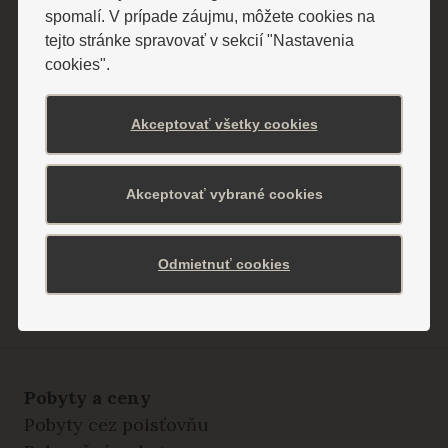
Súhlasím so spracovaním osobných údajov
Súhlasím so
spracovaním osobných údajov
spomalí. V prípade záujmu, môžete cookies na
tejto stránke spravovať v sekcií "Nastavenia
cookies".
POTVRDIŤ ODBER
BARDEJOVSKÉ KÚPELE a.s.
Akceptovať všetky cookies
086 31 Bardejovské Kúpele
IČO: 36 168 301
Akceptovať vybrané cookies
IČ DPH: SK2020026250
Odmietnuť cookies
Pobyty a ceny
Pobyty cez poisťovňu