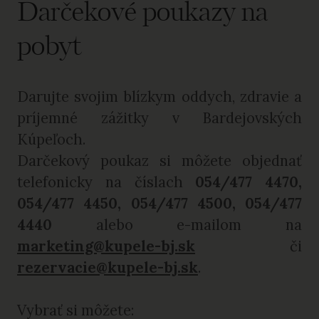
Darčekové poukazy na
pobyt
Darujte svojim blízkym oddych, zdravie a
príjemné zážitky v Bardejovských
Kúpeľoch.
Darčekový poukaz si môžete objednať
telefonicky na číslach
054/477 4470,
054/477 4450, 054/477 4500, 054/477
4440
alebo e-mailom na
marketing@kupele-bj.sk
či
rezervacie@kupele-bj.sk
.
Vybrať si môžete: