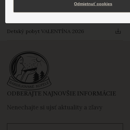
Odmietnuť cookies
Škola v prírode 2026
Detský pobyt VALENTÍNA 2026
ODBERAJTE NAJNOVŠIE INFORMÁCIE
Nenechajte si ujsť aktuality a zľavy