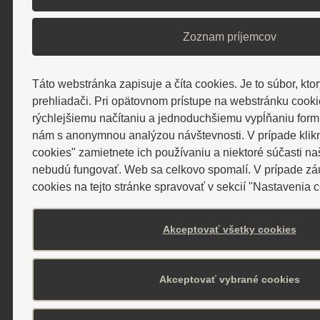
Cenník WELLNESS SPA
Zoznam príjemcov
Cenník procedúr
Táto webstránka zapisuje a číta cookies. Je to súbor, kto
prehliadači. Pri opätovnom prístupe na webstránku cook
Cenník vstupov a masáží hotela
rýchlejšiemu načítaniu a jednoduchšiemu vypĺňaniu for
Alexander****
nám s anonymnou analýzou návštevnosti. V prípade klik
cookies" zamietnete ich používaniu a niektoré súčasti n
Prechodné ubytovanie a stravovanie
nebudú fungovať. Web sa celkovo spomalí. V prípade z
cookies na tejto stránke spravovať v sekcií "Nastavenia c
Cenník parkovísk
Akceptovať všetky cookies
Vybrané cenníky pobytov 2026
Akceptovať vybrané cookies
Poplatok za domáce zvieratko