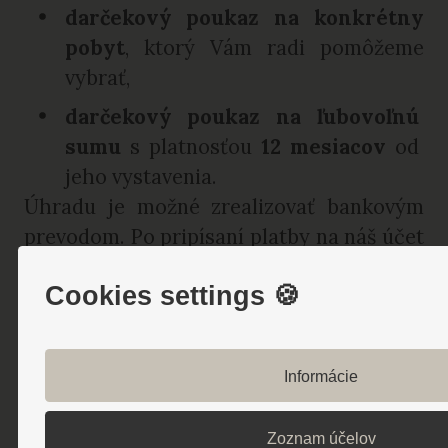
darčekový poukaz na konkrétny
pobyt
, ktorý Vám radi pomôžeme
vybrať,
darčekový poukaz na ľubovoľnú
sumu
s platnosťou
12 mesiacov
od
jeho vystavenia.
Úhradu je možné zrealizovať bankovým
prevodom. Po pripísaní platby na náš účet
Vám darčekový poukaz bezplatne zašleme
Cookies settings 🍪
poštou alebo emailom.
Cenníky
Informácie
Zoznam účelov