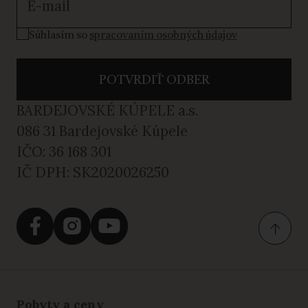
Súhlasím so spracovaním osobných údajov
Súhlasím so
spracovaním osobných údajov
POTVRDIŤ ODBER
BARDEJOVSKÉ KÚPELE a.s.
086 31 Bardejovské Kúpele
IČO: 36 168 301
IČ DPH: SK2020026250
Pobyty a ceny