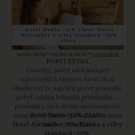
Hotel Dukla -15% zľava, Hotel
Alexander a vilky štandard -10%
zľava.
HOTEL OZÓN ***
HOTEL ALŽBETA ***
A 6 ĎALŠÍCH
POBYT EXTRA
Liečebný pobyt od 6 nocí pre
náročnejších klientov, ktorí chcú
absolvovať čo najväčší počet procedúr,
pobyt zahŕňa lekársku prehliadku, 4
procedúry/deň, denne neobmedzený
vstup do Wellness Spa bazénov a sáun
Hotel Dukla -15% ZĽAVA.
Hotel Alexander, Vila Blanka a vilky
+ ďalšie extra služby.
štandard -10%