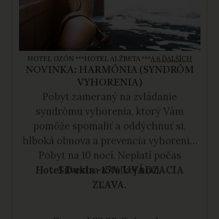
HOTEL OZÓN ***
HOTEL ALŽBETA ***
A 6 ĎALŠÍCH
NOVINKA: HARMÓNIA (SYNDRÓM
VYHORENIA)
Pobyt zameraný na zvládanie
syndrómu vyhorenia, ktorý Vám
pomôže spomaliť a oddýchnuť si,
hlboká obnova a prevencia vyhorenia.
Pobyt na 10 nocí. Neplatí počas
Hotel Dukla -15% UVÁDZACIA
Silvestra a Veľkej noci.
ZĽAVA.