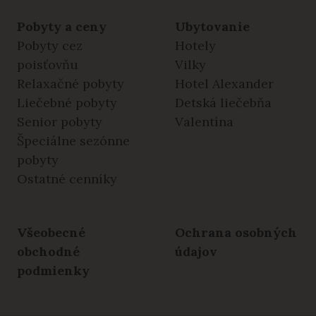
Pobyty a ceny
Ubytovanie
Pobyty cez
Hotely
poisťovňu
Vilky
Relaxačné pobyty
Hotel Alexander
Liečebné pobyty
Detská liečebňa
Senior pobyty
Valentína
Špeciálne sezónne
pobyty
Ostatné cenníky
Všeobecné
Ochrana osobných
obchodné
údajov
podmienky