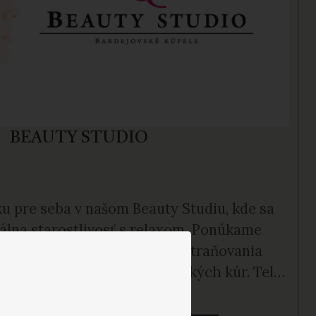
BEAUTY STUDIO
ku pre seba v našom Beauty Studiu, kde sa
álna starostlivosť s relaxom. Ponúkame
 vrátane Octoline terapie, odstraňovania
n a individuálnych kozmetických kúr. Telo
procedúrami zameranými na redukciu
trií či fotoepiláciu. Každé ošetrenie je