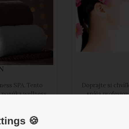
N
lness SPA. Tento
Doprajte si chvíľ
, ponúka wellness
spája profesion
aj návštevníkom a
ošetrenia pleti
sahuje vodný svet a
pigmentových škvŕ
tings 🍪
rozmaznávame 
celulitídy, s