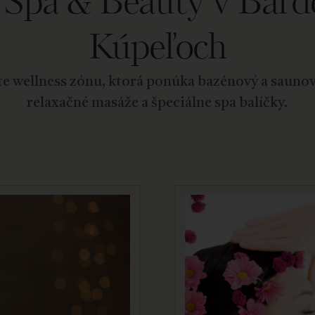
, Spa & Beauty v Bard
Kúpeľoch
e wellness zónu, ktorá ponúka bazénový a saunov
relaxačné masáže a špeciálne spa balíčky.