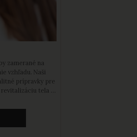
by zamerané na
nie vzhľadu. Naši
litné prípravky pre
revitalizáciu tela i
ských kúpeľov.