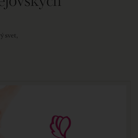
ejovských
ý svet,