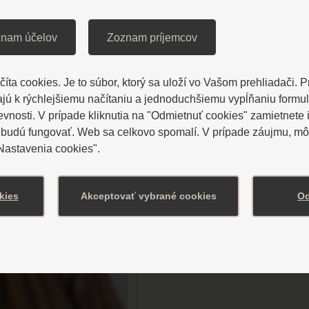
prispôsobené va
nam účelov
Zoznam príjemcov
íta cookies. Je to súbor, ktorý sa uloží vo Vašom prehliadači. 
ú k rýchlejšiemu načítaniu a jednoduchšiemu vypĺňaniu formu
osti. V prípade kliknutia na "Odmietnuť cookies" zamietnete i
ebudú fungovať. Web sa celkovo spomalí. V prípade záujmu, môž
"Nastavenia cookies".
kies
Akceptovať vybrané cookies
Od