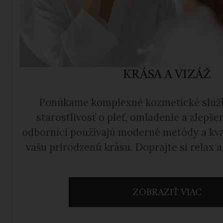
KRÁSA A VIZÁŽ
Ponúkame komplexné kozmetické služ
starostlivosť o pleť, omladenie a zlepše
odborníci používajú moderné metódy a kva
vašu prirodzenú krásu. Doprajte si relax a 
ducha v príjemnom prostredí Bardejov
ZOBRAZIŤ VIAC