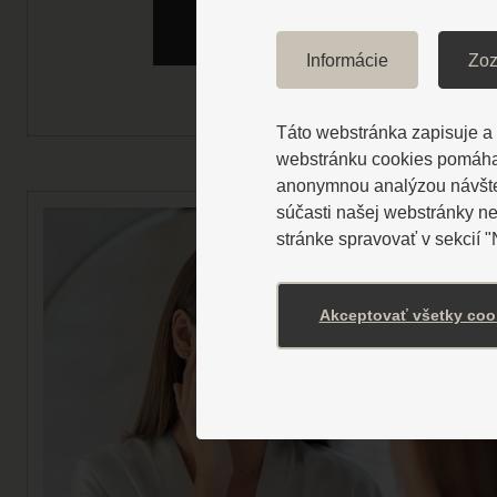
ZOBRAZIŤ VIAC
Informácie
Zoz
Táto webstránka zapisuje a č
webstránku cookies pomáhaj
anonymnou analýzou návštevn
súčasti našej webstránky n
stránke spravovať v sekcií 
Akceptovať všetky coo