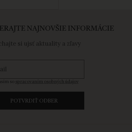
ERAJTE NAJNOVŠIE INFORMÁCIE
hajte si ujsť aktuality a zľavy
sím so spracovaním osobných údajov
asím so
spracovaním osobných údajov
POTVRDIŤ ODBER