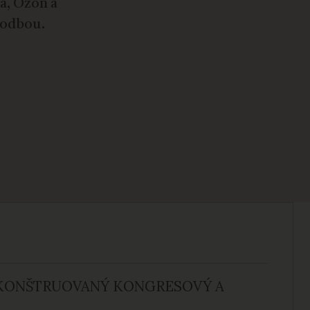
ia, Ozón a
hodbou.
EKONŠTRUOVANÝ KONGRESOVÝ A