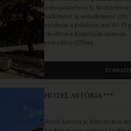
jednoposteľových, bezbariérov
balkónové aj nebalkónové izby.
výťahom a jedálňou, má Wi-Fi p
chodbou s Kúpeľným domom - B
procedúry (250m).
ZOBRAZIŤ
HOTEL ASTÓRIA ***
Hotel Astória je historickou 
nachádza sa v centre Kúpeľov p