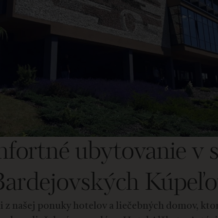
fortné ubytovanie v s
Bardejovských Kúpeľo
i z našej ponuky hotelov a liečebných domov, kto