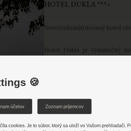
HOTEL DUKLA ***+
Novozrekonštruovaný hotel otvo
Hotel Dukla je výnimočný hot
moderným komfortom a jed
Kúpeľov. Hotel Dukla je histor
neskorého historizmu. Táto 
tings 🍪
liečebný dom do roku 2002. Po
k svojej pôvodnej noblese a op
Dukla ponúka ubytovanie v j
nam účelov
Zoznam príjemcov
apartmánoch. Hotel má dva výťa
V hoteli sa nachádza Lobby ba
íta cookies. Je to súbor, ktorý sa uloží vo Vašom prehliadači. 
raňajky formou bufetu. Obed