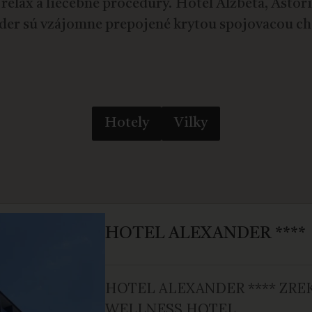
relax a liečebné procedúry. Hotel Alžbeta, Astór
der sú vzájomne prepojené krytou spojovacou c
Hotely
Vilky
HOTEL ALEXANDER ****
HOTEL ALEXANDER **** ZR
WELLNESS HOTEL