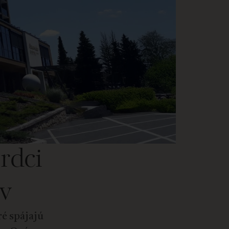
rdci
v
ré spájajú