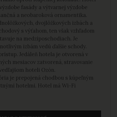
 výzdobe fasády a výtvarnej výzdobe
esančná a neobaroková ornamentika.
dnolôžkových, dvojlôžkových izbách a
chodový s výťahom, ten však vzhľadom
stavuje na medziposchodiach. Je
dnotlivým izbám vedú ďalšie schody.
rístup. Jedáleň hotela je otvorená v
mných mesiacov zatvorená, stravovanie
 vedľajšom hoteli Ozón.
tória je prepojená chodbou s kúpeľným
tnými hotelmi. Hotel má Wi-Fi