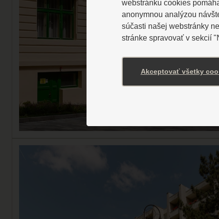
webstránku cookies pomáhaj
anonymnou analýzou návštevn
súčasti našej webstránky n
stránke spravovať v sekcií 
Akceptovať všetky coo