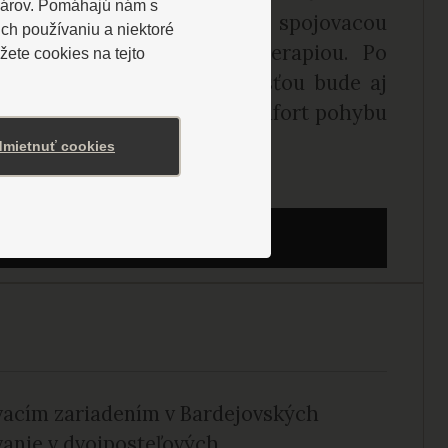
lárov. Pomáhajú nám s
momentálne nie je prepojený spojovacou
ch používaniu a niektoré
i, Wellness Spa a Balneoterapiou. Po
ete cookies na tejto
rístavby hotela, ktorej súčasťou bude aj
ťom zabezpečí ešte väčší komfort pohybu
mietnuť cookies
 VIAC O UBYTOVANÍ
vacím zariadením v Bardejovských
anie v dvojposteľových,