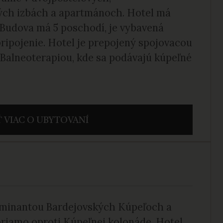
ých izbách a apartmánoch. Hotel má
 Budova má 5 poschodí, je vybavená
ripojenie. Hotel je prepojený spojovacou
alneoterapiou, kde sa podávajú kúpeľné
 VIAC O UBYTOVANÍ
dominantou Bardejovských Kúpeľoch a
riamo oproti Kúpeľnej kolonáde. Hotel