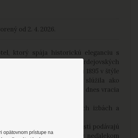
rený od 2. 4. 2026.
el, ktorý spája historickú eleganciu s
inečnou atmosférou Bardejovských
ická budova postavená v roku 1895 v štýle
národná kultúrna pamiatka slúžila ako
 kompletnej rekonštrukcii sa dnes vracia
äť otvára svoje brány hosťom.
ednolôžkových, dvojlôžkových izbách a
hy, má wifi pripojenie.
r, kde sa pre ubytovaných hostí podávajú
Pri opätovnom prístupe na
y a večere sú zabezpečené v neďalekom