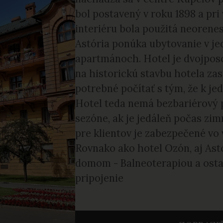
bol postavený v roku 1898 a pri
interiéru bola použitá neoren
Astória ponúka ubytovanie v je
apartmánoch. Hotel je dvojpos
na historickú stavbu hotela za
potrebné počítať s tým, že k je
Hotel teda nemá bezbariérový p
sezóne, ak je jedáleň počas zi
pre klientov je zabezpečené vo
Rovnako ako hotel Ozón, aj As
domom - Balneoterapiou a osta
pripojenie