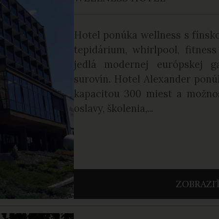
Hotel ponúka wellness s fínsk
tepidárium, whirlpool, fitne
jedlá modernej európskej g
surovín. Hotel Alexander ponú
kapacitou 300 miest a možnos
oslavy, školenia,...
ZOBRAZIŤ