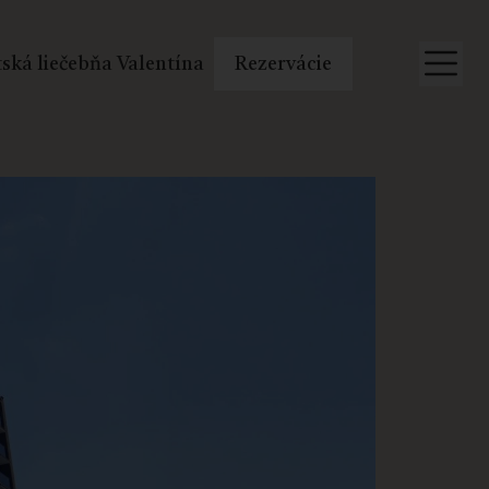
ská liečebňa Valentína
Rezervácie