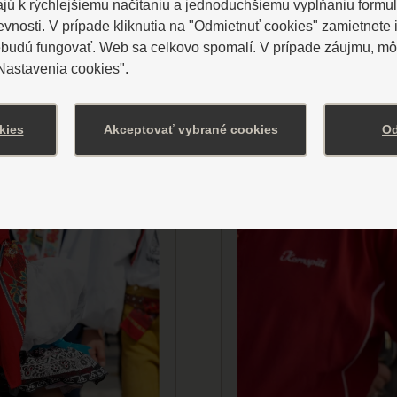
plánované v termíne
ú k rýchlejšiemu načítaniu a jednoduchšiemu vypĺňaniu formu
osti. V prípade kliknutia na "Odmietnuť cookies" zamietnete i
ebudú fungovať. Web sa celkovo spomalí. V prípade záujmu, môž
"Nastavenia cookies".
kies
Akceptovať vybrané cookies
Od