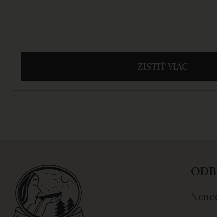
ZISTIŤ VIAC
ODB
Nenec