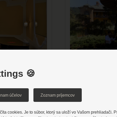
tings 🍪
O LETA
LETNÉ PROME
nam účelov
Zoznam príjemcov
Vonkajšie promená
íta cookies. Je to súbor, ktorý sa uloží vo Vašom prehliadači. 