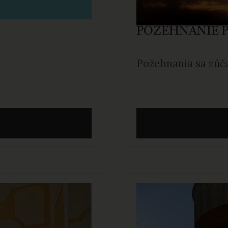
POŽEHNANIE 
Požehnania sa zúča