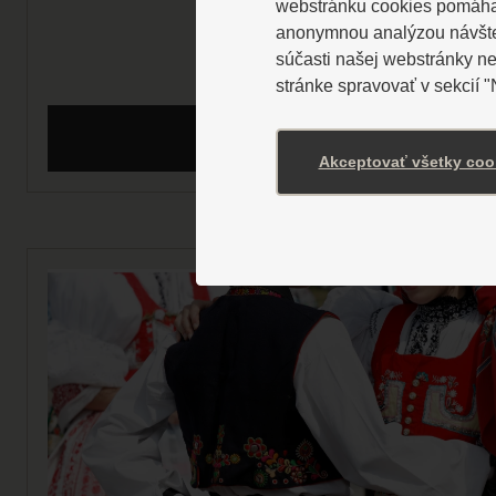
webstránku cookies pomáhaj
anonymnou analýzou návštevn
súčasti našej webstránky n
stránke spravovať v sekcií 
ZISTIŤ VIAC
Akceptovať všetky coo