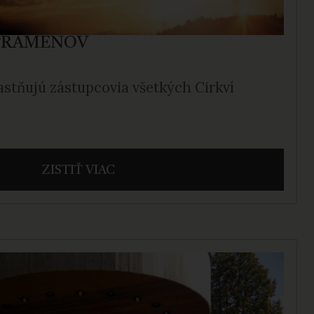
PRAMEŇOV
stňujú zástupcovia všetkých Cirkví
ZISTIŤ VIAC