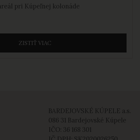
areál pri Kúpeľnej kolonáde
ZISTIŤ VIAC
BARDEJOVSKÉ KÚPELE a.s.
086 31 Bardejovské Kúpele
IČO: 36 168 301
IČ DPH: SK2020026250