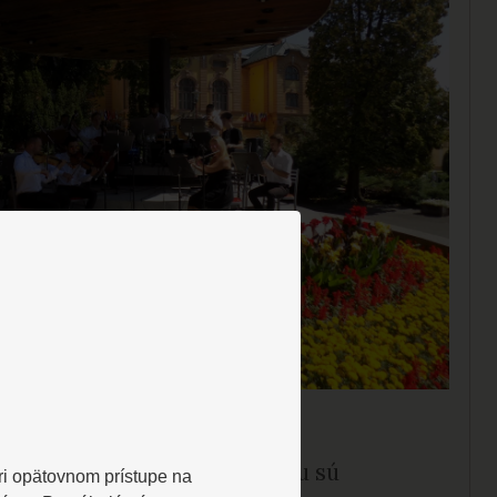
NÁDNE KONCERTY
dne koncerty pred kolonádou sú
Pri opätovnom prístupe na