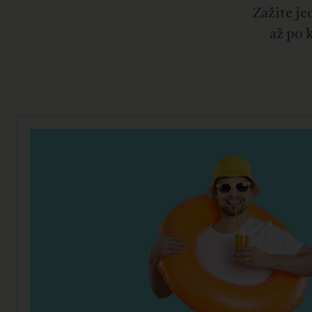
Zažite je
až po 