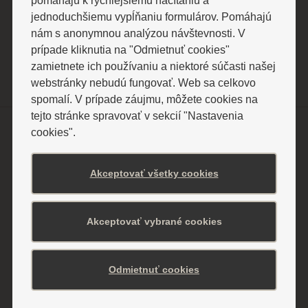
pomáhajú k rýchlejšiemu načítaniu a
IČ DPH: SK2020026250
jednoduchšiemu vypĺňaniu formulárov. Pomáhajú
nám s anonymnou analýzou návštevnosti. V
prípade kliknutia na "Odmietnuť cookies"
zamietnete ich používaniu a niektoré súčasti našej
webstránky nebudú fungovať. Web sa celkovo
spomalí. V prípade záujmu, môžete cookies na
tejto stránke spravovať v sekcií "Nastavenia
cookies".
Pobyty a ceny
Pobyty cez poisťovňu
Akceptovať všetky cookies
Relaxačné pobyty
Liečebné pobyty
Senior pobyty
Akceptovať vybrané cookies
Špeciálne sezónne pobyty
Ostatné cenníky
Odmietnuť cookies
Ubytovanie