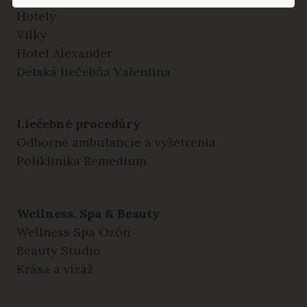
Hotely
Vilky
Hotel Alexander
Detská liečebňa Valentína
Liečebné procedúry
Odborné ambulancie a vyšetrenia
Poliklinika Remedium
Wellness, Spa & Beauty
Wellness Spa Ozón
Beauty Studio
Krása a vizáž