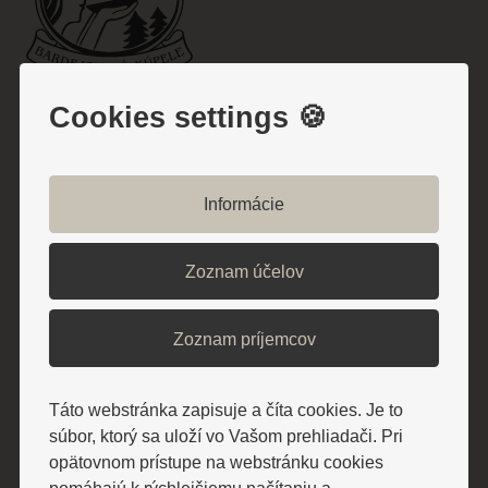
ODBERAJTE NAJNOVŠIE INFORMÁCIE
Cookies settings 🍪
Nenechajte si ujsť aktuality a zľavy
Informácie
Zoznam účelov
Súhlasím so spracovaním osobných údajov
Súhlasím so
spracovaním osobných údajov
Zoznam príjemcov
POTVRDIŤ ODBER
BARDEJOVSKÉ KÚPELE a.s.
Táto webstránka zapisuje a číta cookies. Je to
086 31 Bardejovské Kúpele
súbor, ktorý sa uloží vo Vašom prehliadači. Pri
opätovnom prístupe na webstránku cookies
IČO: 36 168 301