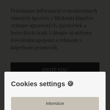
Prinášame informácie o možnostiach
zimných športov v blízkosti kúpeľov,
vrátane upravených zjazdoviek a
bežeckých tratí. Užívajte si aktívnu
dovolenku spojenú s relaxom v
kúpeľnom prostredí.
ZISTIŤ VIAC
Cookies settings 🍪
Informácie