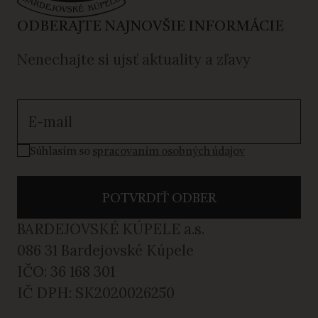
ODBERAJTE NAJNOVŠIE INFORMÁCIE
Nenechajte si ujsť aktuality a zľavy
Súhlasím so spracovaním osobných údajov
Súhlasím so
spracovaním osobných údajov
POTVRDIŤ ODBER
BARDEJOVSKÉ KÚPELE a.s.
086 31 Bardejovské Kúpele
IČO: 36 168 301
IČ DPH: SK2020026250