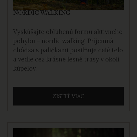
NORDIC WALKING
Vyskúšajte obľúbenú formu aktívneho
pohybu – nordic walking. Príjemná
chôdza s paličkami posilňuje celé telo
a vedie cez krásne lesné trasy v okolí
kúpeľov.
ZISTIŤ VIAC