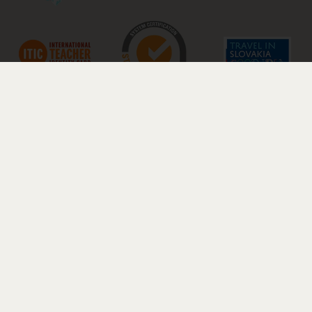
© 2026 BARDEJOVSKÉ KÚPELE a.s..
Všetky práva vyhradené.
Tvorba web stránok od
Onlima.sk