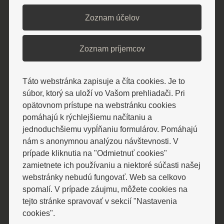
Zoznam účelov
Zoznam príjemcov
Táto webstránka zapisuje a číta cookies. Je to
súbor, ktorý sa uloží vo Vašom prehliadači. Pri
BOWLING
opätovnom prístupe na webstránku cookies
pomáhajú k rýchlejšiemu načítaniu a
Bowling bar ponúka na športové
jednoduchšiemu vypĺňaniu formulárov. Pomáhajú
vyžitie tri profesionálne bowlingové
nám s anonymnou analýzou návštevnosti. V
prípade kliknutia na "Odmietnuť cookies"
dráhy a zároveň príjemné posedenie
zamietnete ich používaniu a niektoré súčasti našej
pri káve alebo dobrom drinku.
webstránky nebudú fungovať. Web sa celkovo
spomalí. V prípade záujmu, môžete cookies na
tejto stránke spravovať v sekcií "Nastavenia
cookies".
ZISTIŤ VIAC