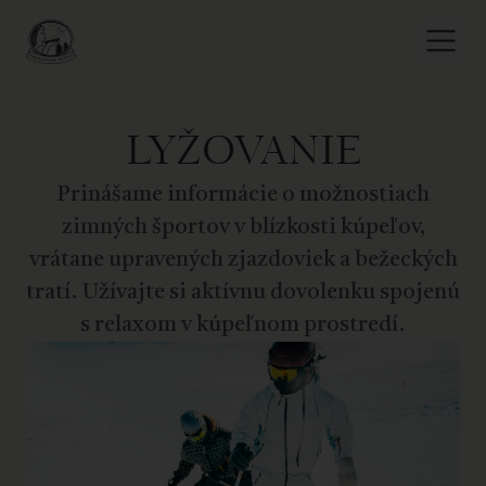
LYŽOVANIE
Prinášame informácie o možnostiach
zimných športov v blízkosti kúpeľov,
vrátane upravených zjazdoviek a bežeckých
tratí. Užívajte si aktívnu dovolenku spojenú
s relaxom v kúpeľnom prostredí.