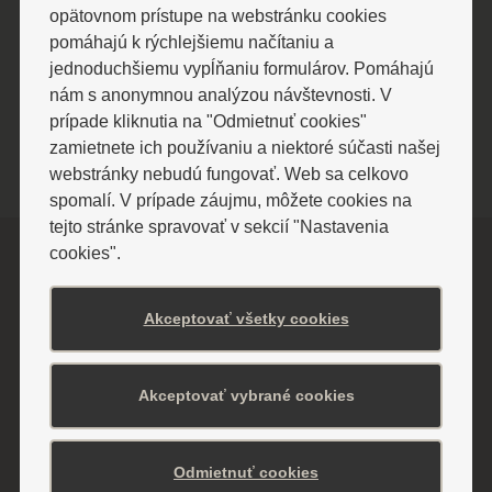
SLOTWINY ARENA 880 m.n.m
opätovnom prístupe na webstránku cookies
- denne od 8.00 - 21.00 hod.
pomáhajú k rýchlejšiemu načítaniu a
jednoduchšiemu vypĺňaniu formulárov. Pomáhajú
-
https://slotwinyarena.pl/
, tel.: +48 18
nám s anonymnou analýzou návštevnosti. V
506 51 20
prípade kliknutia na "Odmietnuť cookies"
zamietnete ich používaniu a niektoré súčasti našej
webstránky nebudú fungovať. Web sa celkovo
spomalí. V prípade záujmu, môžete cookies na
tejto stránke spravovať v sekcií "Nastavenia
cookies".
Akceptovať všetky cookies
Akceptovať vybrané cookies
ODBERAJTE NAJNOVŠIE INFORMÁCIE
Nenechajte si ujsť aktuality a zľavy
Odmietnuť cookies