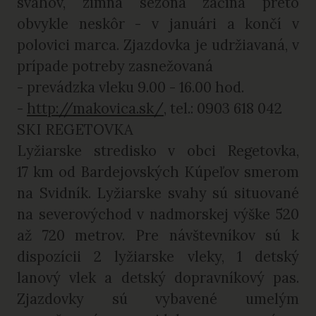
svahov, zimná sezóna začína preto
obvykle neskôr - v januári a končí v
polovici marca. Zjazdovka je udržiavaná, v
prípade potreby zasnežovaná
- prevádzka vleku 9.00 - 16.00 hod.
-
http://makovica.sk/
, tel.: 0903 618 042
SKI REGETOVKA
Lyžiarske stredisko v obci Regetovka,
17 km od Bardejovských Kúpeľov smerom
na Svidník. Lyžiarske svahy sú situované
na severovýchod v nadmorskej výške 520
až 720 metrov. Pre návštevníkov sú k
dispozícii 2 lyžiarske vleky, 1 detský
lanový vlek a detský dopravníkový pas.
Zjazdovky sú vybavené umelým