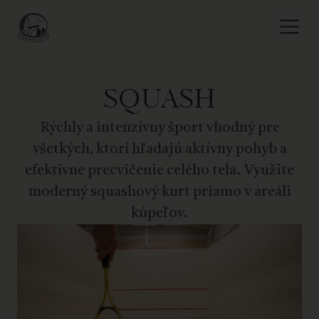
SQUASH
Rýchly a intenzívny šport vhodný pre
všetkých, ktorí hľadajú aktívny pohyb a
efektívne precvičenie celého tela. Využite
moderný squashový kurt priamo v areáli
kúpeľov.