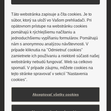
Pobyty a ceny
Pobyty cez poisťovňu
Táto webstránka zapisuje a číta cookies. Je to
Relaxačné pobyty
súbor, ktorý sa uloží vo Vašom prehliadači. Pri
Liečebné pobyty
opätovnom prístupe na webstránku cookies
Senior pobyty
pomáhajú k rýchlejšiemu načítaniu a
Špeciálne sezónne pobyty
jednoduchšiemu vypĺňaniu formulárov. Pomáhajú
Ostatné cenníky
nám s anonymnou analýzou návštevnosti. V
prípade kliknutia na "Odmietnuť cookies"
zamietnete ich používaniu a niektoré súčasti našej
webstránky nebudú fungovať. Web sa celkovo
Ubytovanie
spomalí. V prípade záujmu, môžete cookies na
Hotely
tejto stránke spravovať v sekcií "Nastavenia
Vilky
cookies".
Hotel Alexander
Detská liečebňa Valentína
Akceptovať všetky cookies
Liečebné procedúry