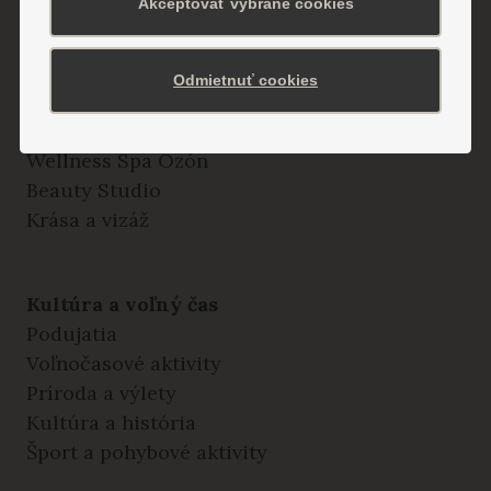
Akceptovať vybrané cookies
Odborné ambulancie a vyšetrenia
Poliklinika Remedium
Odmietnuť cookies
Wellness, Spa & Beauty
Wellness Spa Ozón
Beauty Studio
Krása a vizáž
Kultúra a voľný čas
Podujatia
Voľnočasové aktivity
Príroda a výlety
Kultúra a história
Šport a pohybové aktivity