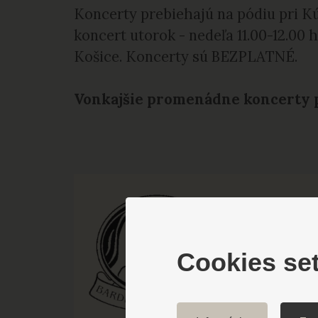
Koncerty prebiehajú na pódiu pri K
koncert utorok - nedeľa 11.00-12.00 
Košice. Koncerty sú BEZPLATNÉ.
Vonkajšie promenádne koncerty pr
Cookies set