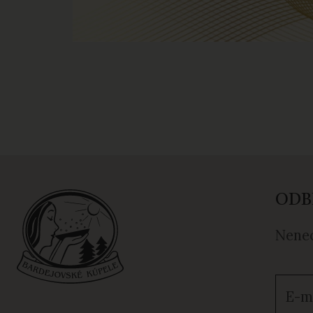
ODB
Nenec