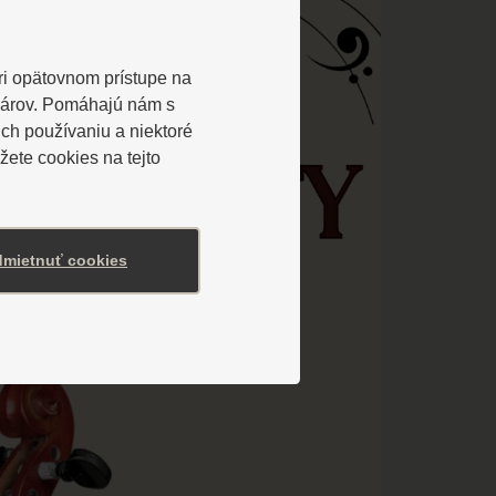
Pri opätovnom prístupe na
lárov. Pomáhajú nám s
ch používaniu a niektoré
ete cookies na tejto
mietnuť cookies