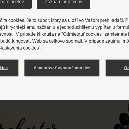
nam účelov
Zoznam príjemcov
íta cookies. Je to súbor, ktorý sa uloží vo Vašom prehliadači. 
ú k rýchlejšiemu načítaniu a jednoduchšiemu vypĺňaniu formu
osti. V prípade kliknutia na "Odmietnuť cookies" zamietnete i
ebudú fungovať. Web sa celkovo spomalí. V prípade záujmu, môž
"Nastavenia cookies".
kies
Akceptovať vybrané cookies
Od