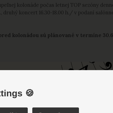
úpeľnej kolonáde počas letnej TOP sezóny denn
h., druhý koncert 16.30-18.00 h./ v podaní sal
ed kolonádou sú plánované v termíne 30.6. 
tings 🍪