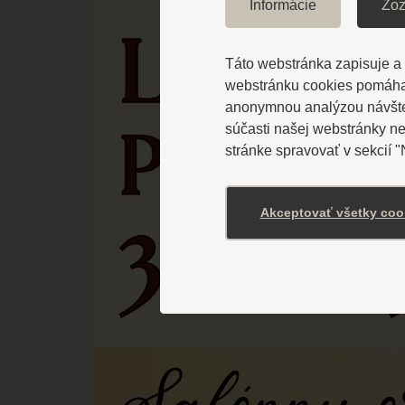
Informácie
Zoz
Táto webstránka zapisuje a č
webstránku cookies pomáhaj
anonymnou analýzou návštevn
súčasti našej webstránky n
stránke spravovať v sekcií 
Akceptovať všetky coo