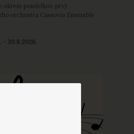
e okrem pondelkov, prvý
ónneho orchestra Cassovia Ensemble
- 30.8.2026.