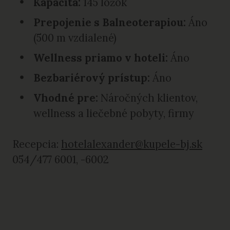
Kapacita:
145 lôžok
Prepojenie s Balneoterapiou:
Áno
(500 m vzdialené)
Wellness priamo v hoteli:
Áno
Bezbariérový prístup:
Áno
Vhodné pre:
Náročných klientov,
wellness a liečebné pobyty, firmy
Recepcia:
hotelalexander@kupele-bj.sk
054/477 6001, -6002