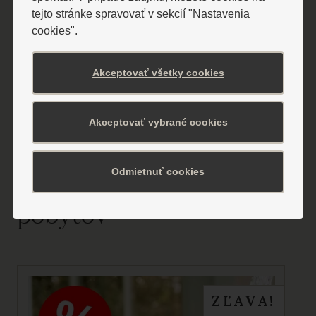
tejto stránke spravovať v sekcií "Nastavenia
cookies".
Akceptovať všetky cookies
Akceptovať vybrané cookies
Ubytovanie si môžete
Odmietnuť cookies
dopriať v rámci týchto
pobytov
ZĽAVA!