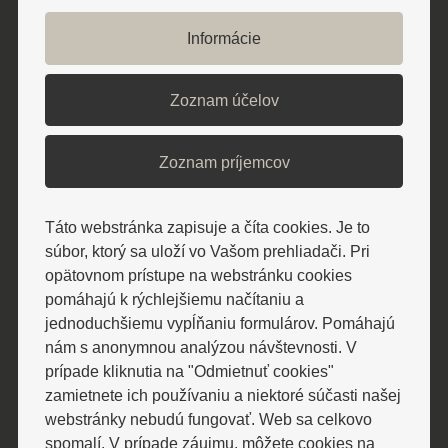
Fitness centrum
Informácie
Ponuka masáží
Zoznam účelov
Zoznam príjemcov
Táto webstránka zapisuje a číta cookies. Je to
súbor, ktorý sa uloží vo Vašom prehliadači. Pri
opätovnom prístupe na webstránku cookies
pomáhajú k rýchlejšiemu načítaniu a
jednoduchšiemu vypĺňaniu formulárov. Pomáhajú
nám s anonymnou analýzou návštevnosti. V
prípade kliknutia na "Odmietnuť cookies"
zamietnete ich používaniu a niektoré súčasti našej
Hotel Alexander - Apartmán
webstránky nebudú fungovať. Web sa celkovo
spomalí. V prípade záujmu, môžete cookies na