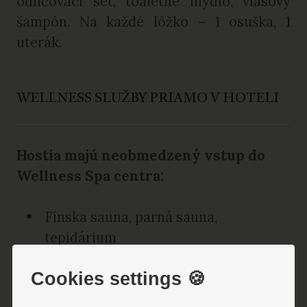
odličovací set, toaletné mydlo, vlasový
šampón. Na každé lôžko – 1 osuška, 1
uterák.
WELLNESS SLUŽBY PRIAMO V HOTELI
Hostia majú neobmedzený vstup do
Wellness Spa centra:
Fínska sauna, parná sauna,
tepidárium
Whirlpool, ochladzovací bazén
Cookies settings 🍪
Relaxačná zóna