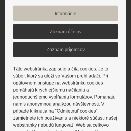
Od 105,00 € / osoba
Informácie
HOTEL ALEXANDER ****
ZREKONŠTRUOVANÝ KONGRESOVÝ
Zoznam účelov
A WELLNESS HOTEL
Zoznam príjemcov
Hotel ponúka wellness s fínskou a
parnou saunou, ochladzovací bazén,
Táto webstránka zapisuje a číta cookies. Je to
súbor, ktorý sa uloží vo Vašom prehliadači. Pri
tepidárium, whirlpool, fitness a
opätovnom prístupe na webstránku cookies
ponuku masáží. Reštaurácia ponúka
pomáhajú k rýchlejšiemu načítaniu a
jedlá modernej európskej
jednoduchšiemu vypĺňaniu formulárov. Pomáhajú
gastronómie pripravované z
nám s anonymnou analýzou návštevnosti. V
prípade kliknutia na "Odmietnuť cookies"
kvalitných surovín. Hotel Alexander
zamietnete ich používaniu a niektoré súčasti našej
ponúka klimatizované kongresové
webstránky nebudú fungovať. Web sa celkovo
priestory s kapacitou 300 miest a