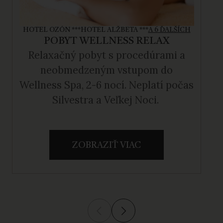
HOTEL OZÓN ***
HOTEL ALŽBETA ***
A 6 ĎALŠÍCH
POBYT WELLNESS RELAX
Relaxačný pobyt s procedúrami a
neobmedzeným vstupom do
Wellness Spa, 2-6 nocí. Neplatí počas
Silvestra a Veľkej Noci.
ZOBRAZIŤ VIAC