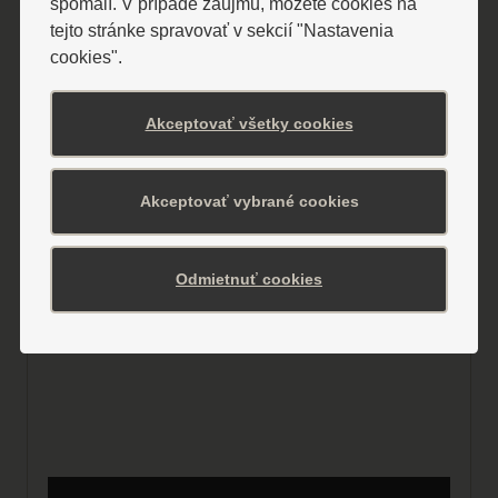
spomalí. V prípade záujmu, môžete cookies na
možnosťou variabilného riešenia na
tejto stránke spravovať v sekcií "Nastavenia
cookies".
semináre, oslavy, školenia,...
Akceptovať všetky cookies
Akceptovať vybrané cookies
Odmietnuť cookies