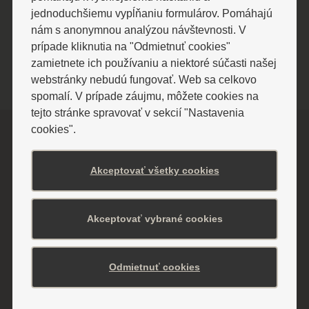
ZOBRAZIŤ VIAC
jednoduchšiemu vypĺňaniu formulárov. Pomáhajú
nám s anonymnou analýzou návštevnosti. V
prípade kliknutia na "Odmietnuť cookies"
zamietnete ich používaniu a niektoré súčasti našej
webstránky nebudú fungovať. Web sa celkovo
spomalí. V prípade záujmu, môžete cookies na
tejto stránke spravovať v sekcií "Nastavenia
cookies".
Akceptovať všetky cookies
Akceptovať vybrané cookies
ODBERAJTE NAJNOVŠIE INFORMÁCIE
Nenechajte si ujsť aktuality a zľavy
Odmietnuť cookies