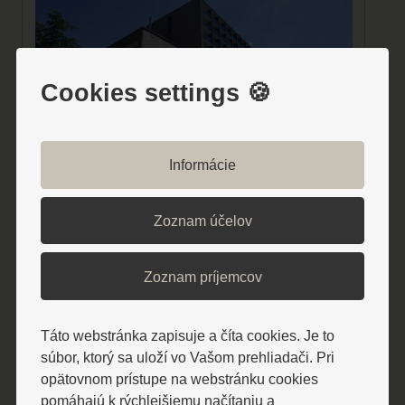
Cookies settings 🍪
Informácie
HOTEL ALEXANDER ****
Zoznam účelov
Moderný a elegantný hotel s
priamym vstupom do wellness
Zoznam príjemcov
centra a Balneoterapie. Ideálny pre
náročných hostí, ktorí hľadajú
Táto webstránka zapisuje a číta cookies. Je to
komfort, kvalitné služby a
súbor, ktorý sa uloží vo Vašom prehliadači. Pri
maximálne pohodlie.
opätovnom prístupe na webstránku cookies
pomáhajú k rýchlejšiemu načítaniu a