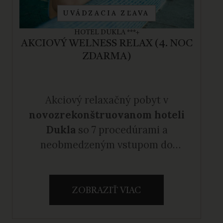
UVÁDZACIA ZĽAVA
HOTEL DUKLA ***+
AKCIOVÝ WELNESS RELAX (4. NOC
ZDARMA)
Akciový relaxačný pobyt v
novozrekonštruovanom hoteli
Dukla
so 7 procedúrami a
neobmedzeným vstupom do
Wellness Spa na 4 noci za cenu 3
nocí.
ZOBRAZIŤ VIAC