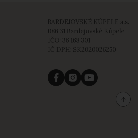
podávajú kúpeľné procedúry (250m).
BARDEJOVSKÉ KÚPELE a.s.
086 31 Bardejovské Kúpele
IČO: 36 168 301
IČ DPH: SK2020026250