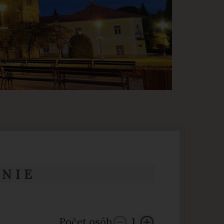
NIE
Počet osôb
1