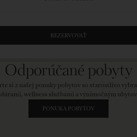
REZERVOVAŤ
Odporúčané pobyty
te si z našej ponuky pobytov so starostlivo vyb
dúrami, wellness službami a výnimočným ubyto
PONUKA POBYTOV