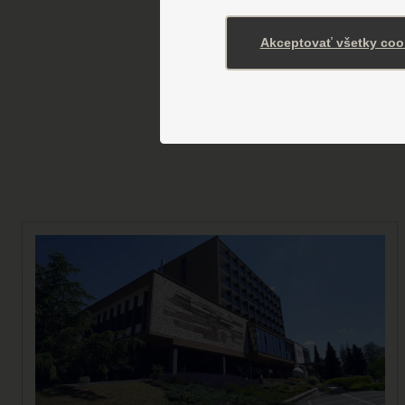
Hotely a a
Akceptovať všetky coo
Vyber
proce