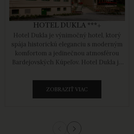
HOTEL DUKLA ***+
Hotel Dukla je výnimočný hotel, ktorý
spája historickú eleganciu s moderným
komfortom a jedinečnou atmosférou
Bardejovských Kúpeľov. Hotel Dukla je
historická budova postavená v roku 1895
v štýle neskorého historizmu. Táto
národná kultúrna pamiatka slúžila ako
ZOBRAZIŤ VIAC
liečebný dom do roku 2002. Po
kompletnej rekonštrukcii sa dnes vracia
k svojej pôvodnej noblese a opäť otvára
svoje brány hosťom. Dukla ponúka