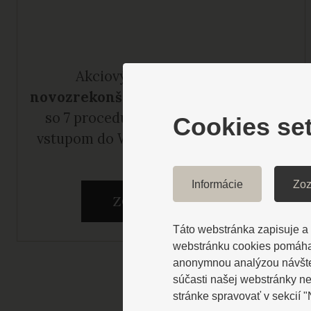
Akciový relaxačný pobyt v
novozrekonštruovanom hoteli Dukla
so 7 procedúrami a neobmedzeným
Cookies set
vstupom do Wellness Spa na 4 noci za
cenu 3 nocí.
Informácie
Zoz
ZOBRAZIŤ VIAC
Táto webstránka zapisuje a č
webstránku cookies pomáhaj
anonymnou analýzou návštevn
súčasti našej webstránky n
stránke spravovať v sekcií 