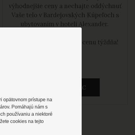
výhodnejšie ceny a nechajte oddýchnuť
Vaše telo v Bardejovských Kúpeľoch s
ubytovaním v hoteli Alexander.
Termín 19. - 22.9.2026 za cenu týždňa!
ZOBRAZIŤ VIAC
Pri opätovnom prístupe na
lárov. Pomáhajú nám s
ch používaniu a niektoré
ete cookies na tejto