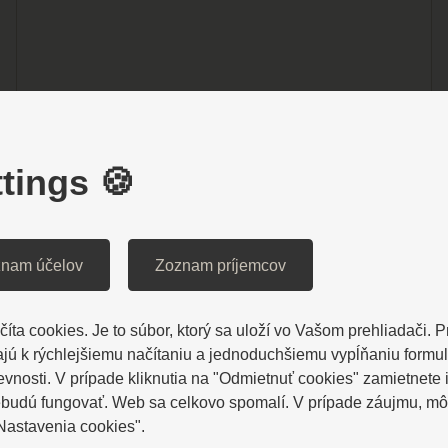
Užite si AKCIOVÝ vital pobyt za
výhodnejšie ceny a nechajte oddýchnuť
Vaše telo v Bardejovských Kúpeľoch s
tings 🍪
ubytovaním v hoteli Alexander.
nam účelov
Zoznam príjemcov
ZOBRAZIŤ VIAC
íta cookies. Je to súbor, ktorý sa uloží vo Vašom prehliadači. 
ú k rýchlejšiemu načítaniu a jednoduchšiemu vypĺňaniu formu
osti. V prípade kliknutia na "Odmietnuť cookies" zamietnete i
ebudú fungovať. Web sa celkovo spomalí. V prípade záujmu, môž
"Nastavenia cookies".