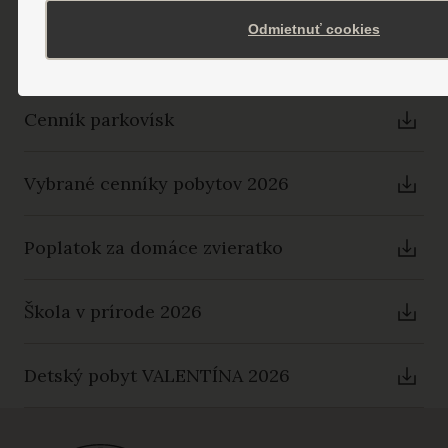
Odmietnuť cookies
Prechodné ubytovanie a stravovanie
Cenník parkovísk
Vybrané cenníky pobytov 2026
Poplatok za domáce zvieratko
Škola v prírode 2026
Detský pobyt VALENTÍNA 2026