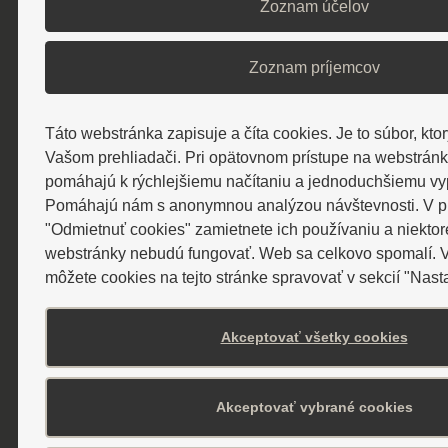
Zoznam účelov
Úhradu je možné zrealizovať bankovým
prevodom. Po pripísaní platby na náš účet
Zoznam príjemcov
Vám darčekový poukaz bezplatne zašleme
poštou alebo emailom.
Táto webstránka zapisuje a číta cookies. Je to súbor, ktor
Vašom prehliadači. Pri opätovnom prístupe na webstrán
Cenníky
pomáhajú k rýchlejšiemu načítaniu a jednoduchšiemu vyp
Pomáhajú nám s anonymnou analýzou návštevnosti. V prí
"Odmietnuť cookies" zamietnete ich používaniu a niektor
webstránky nebudú fungovať. Web sa celkovo spomalí. V
môžete cookies na tejto stránke spravovať v sekcií "Nast
Cenník WELLNESS SPA
Akceptovať všetky cookies
Cenník procedúr
Akceptovať vybrané cookies
Cenník vstupov a masáží hotela
Alexander****