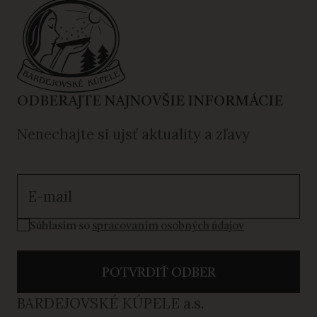
ODBERAJTE NAJNOVŠIE INFORMÁCIE
Nenechajte si ujsť aktuality a zľavy
Súhlasím so spracovaním osobných údajov
Súhlasím so
spracovaním osobných údajov
POTVRDIŤ ODBER
BARDEJOVSKÉ KÚPELE a.s.