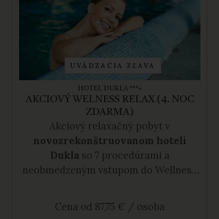
UVÁDZACIA ZĽAVA
HOTEL DUKLA ***+
AKCIOVÝ WELNESS RELAX (4. NOC
ZDARMA)
Akciový relaxačný pobyt v
novozrekonštruovanom hoteli
Dukla
so 7 procedúrami a
neobmedzeným vstupom do Wellness
Spa na 4 noci za cenu 3 nocí.
Cena od 87,75 € / osoba