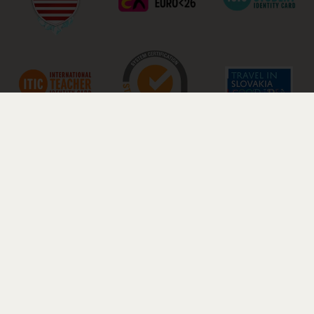
© 2026 BARDEJOVSKÉ KÚPELE a.s..
Všetky práva vyhradené.