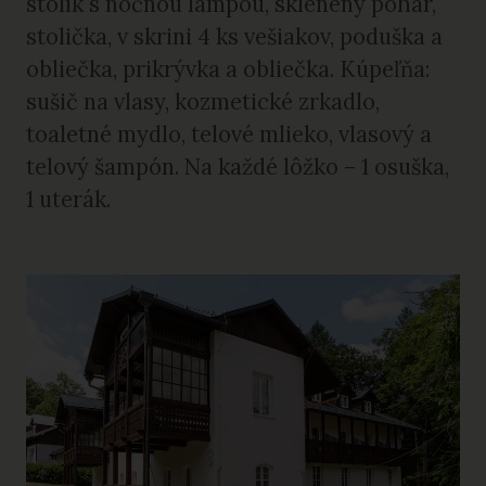
stolík s nočnou lampou, sklenený pohár,
stolička, v skrini 4 ks vešiakov, poduška a
obliečka, prikrývka a obliečka. Kúpeľňa:
sušič na vlasy, kozmetické zrkadlo,
toaletné mydlo, telové mlieko, vlasový a
telový šampón. Na každé lôžko – 1 osuška,
1 uterák.