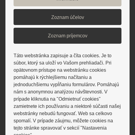
Zoznam účelov
Zoznam príjemcov
Táto webstránka zapisuje a číta cookies. Je to
súbor, ktorý sa uloží vo Vašom prehliadači. Pri
opätovnom prístupe na webstránku cookies
pomáhajú k rýchlejšiemu načítaniu a
Ubytovanie si môžete
jednoduchšiemu vypĺňaniu formulárov. Pomáhajú
nám s anonymnou analýzou návštevnosti. V
dopriať v rámci týchto
prípade kliknutia na "Odmietnuť cookies"
zamietnete ich používaniu a niektoré súčasti našej
pobytov
webstránky nebudú fungovať. Web sa celkovo
spomalí. V prípade záujmu, môžete cookies na
tejto stránke spravovať v sekcií "Nastavenia
cookies".