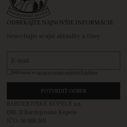
ODBERAJTE NAJNOVŠIE INFORMÁCIE
Nenechajte si ujsť aktuality a zľavy
Súhlasím so spracovaním osobných údajov
Súhlasím so
spracovaním osobných údajov
POTVRDIŤ ODBER
BARDEJOVSKÉ KÚPELE a.s.
086 31 Bardejovské Kúpele
IČO: 36 168 301