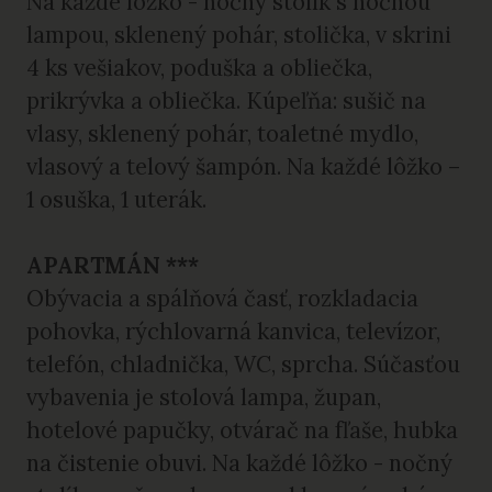
Na každé lôžko - nočný stolík s nočnou
lampou, sklenený pohár, stolička, v skrini
4 ks vešiakov, poduška a obliečka,
prikrývka a obliečka. Kúpeľňa: sušič na
vlasy, sklenený pohár, toaletné mydlo,
vlasový a telový šampón. Na každé lôžko –
1 osuška, 1 uterák.
APARTMÁN ***
Obývacia a spálňová časť, rozkladacia
pohovka, rýchlovarná kanvica, televízor,
telefón, chladnička, WC, sprcha. Súčasťou
vybavenia je stolová lampa, župan,
hotelové papučky, otvárač na fľaše, hubka
na čistenie obuvi. Na každé lôžko - nočný