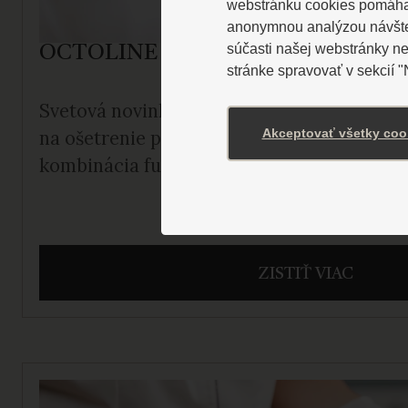
webstránku cookies pomáhaj
anonymnou analýzou návštevn
súčasti našej webstránky n
OCTOLINE
stránke spravovať v sekcií 
Svetová novinka najnovšej technológie. M
Akceptovať všetky coo
na ošetrenie pleti systém 8 v 1 pre dokonalu
kombinácia funkcií v jednom prístroji.
ZISTIŤ VIAC