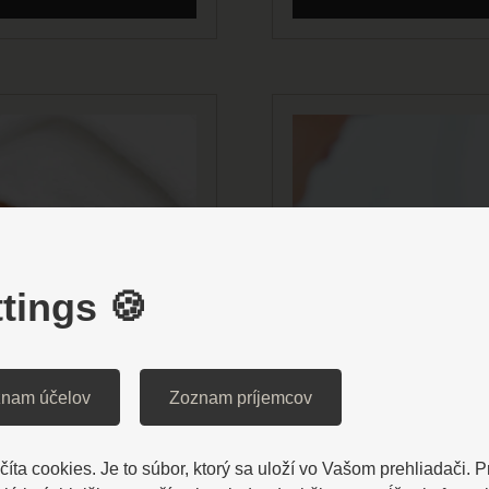
tings 🍪
nam účelov
Zoznam príjemcov
íta cookies. Je to súbor, ktorý sa uloží vo Vašom prehliadači. 