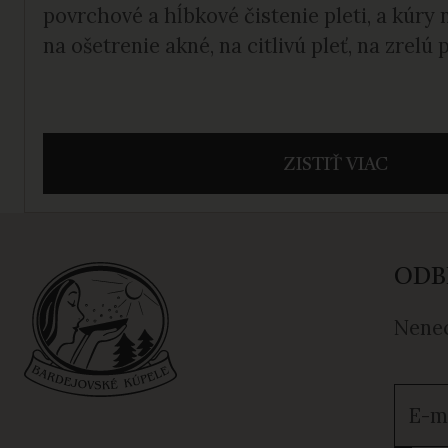
povrchové a hĺbkové čistenie pleti, a kúry n
na ošetrenie akné, na citlivú pleť, na zrelú p
ZISTIŤ VIAC
ODB
Nenec