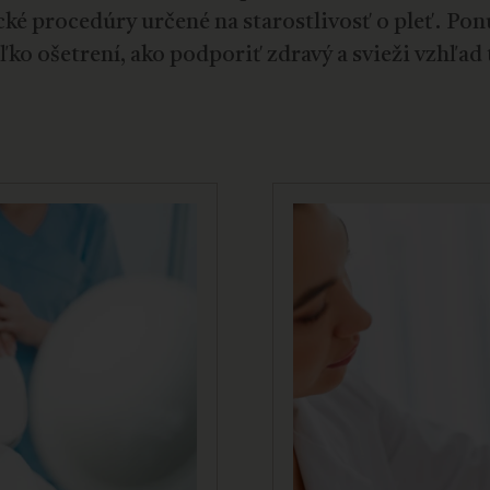
cké procedúry určené na starostlivosť o pleť. P
ľko ošetrení, ako podporiť zdravý a svieži vzhľad 