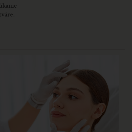
onúkame
tváre.