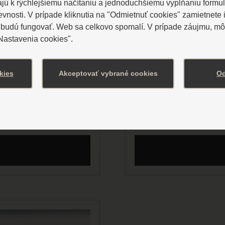
ú k rýchlejšiemu načítaniu a jednoduchšiemu vypĺňaniu formu
osti. V prípade kliknutia na "Odmietnuť cookies" zamietnete i
ebudú fungovať. Web sa celkovo spomalí. V prípade záujmu, môž
FOTOREJUVEN
"Nastavenia cookies".
ultifunkčná metóda
Fotorejuvenizácia 
kies
Akceptovať vybrané cookies
Od
 pleť. Najlepšia
sú klienti mimoriad
najúspešnejšia metó