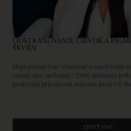
ODSTRAŇOVANIE CIEVOK A PIG
ŠKVŔN
Majú presný tvar, vlastnosť a zapríčiňujú v
známe ako „melaníny“. Tieto melaníny prít
poskytujú prirodzenú ochranu proti UV žia
ZISTIŤ VIAC