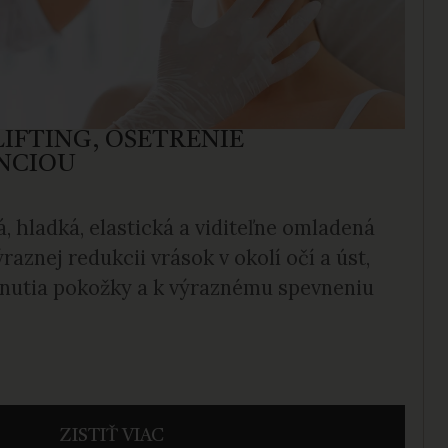
IFTING, OŠETRENIE
NCIOU
, hladká, elastická a viditeľne omladená
ýraznej redukcii vrások v okolí očí a úst,
nutia pokožky a k výraznému spevneniu
ZISTIŤ VIAC