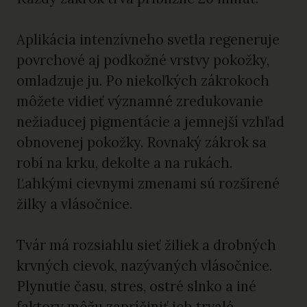
Aplikácia intenzívneho svetla regeneruje
povrchové aj podkožné vrstvy pokožky,
omladzuje ju. Po niekoľkých zákrokoch
môžete vidieť významné zredukovanie
nežiaducej pigmentácie a jemnejší vzhľad
obnovenej pokožky. Rovnaký zákrok sa
robí na krku, dekolte a na rukách.
Ľahkými cievnymi zmenami sú rozšírené
žilky a vlásočnice.
Tvár má rozsiahlu sieť žiliek a drobných
krvných cievok, nazývaných vlásočnice.
Plynutie času, stres, ostré slnko a iné
faktory môžu zapríčiniť ich trvalé