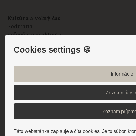
Kultúra a voľný čas
Podujatia
Voľnočasové aktivity
Príroda a výlety
Cookies settings 🍪
Kultúra a história
Šport a pohybové aktivity
Informácie
O nás
História
Zoznam účel
Múzeum Sisi
Galéria
Zoznam príjem
Kariéra
Web kamera - LIVE
Aktuality
Táto webstránka zapisuje a číta cookies. Je to súbor, kto