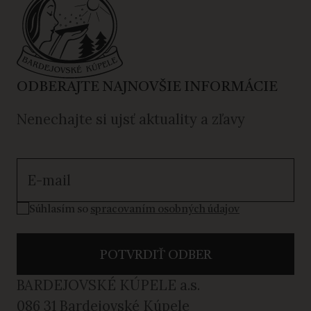
ODBERAJTE NAJNOVŠIE INFORMÁCIE
Nenechajte si ujsť aktuality a zľavy
Súhlasím so spracovaním osobných údajov
Súhlasím so
spracovaním osobných údajov
POTVRDIŤ ODBER
BARDEJOVSKÉ KÚPELE a.s.
086 31 Bardejovské Kúpele