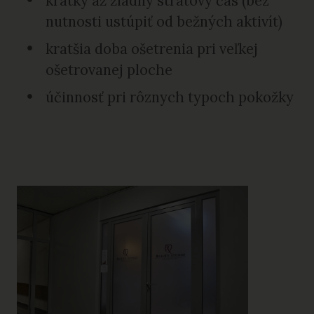
krátky až žiadny stratový čas (bez
nutnosti ustúpiť od bežných aktivít)
kratšia doba ošetrenia pri veľkej
ošetrovanej ploche
účinnosť pri rôznych typoch pokožky