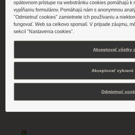
opätovnom prístupe na webstránku cookies pomáhajú k 
Stravovanie
vypĺňaniu formulárov. Pomáhajú nám s anonymnou analýz
Kontakt
"Odmietnuť cookies" zamietnete ich používaniu a niekto
fungovať. Web sa celkovo spomalí. V prípade záujmu, môž
sekcií "Nastavenia cookies".
Všeobecné obchodné podmienky
Akceptovať všetky 
Ochrana osobných údajov
Akceptovať vybrané 
Pravidlá cookies
Odmietnuť cook
Nastavenia cookies