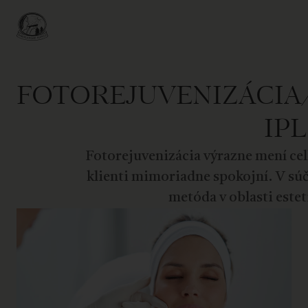
FOTOREJUVENIZÁCI
IPL
Fotorejuvenizácia výrazne mení celk
klienti mimoriadne spokojní. V súč
metóda v oblasti estet