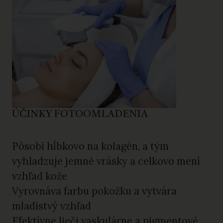
ÚČINKY FOTOOMLADENIA
Pôsobí hĺbkovo na kolagén, a tým
vyhladzuje jemné vrásky a celkovo mení
vzhľad kože
Vyrovnáva farbu pokožku a vytvára
mladistvý vzhľad
Efektívne lieči vaskulárne a pigmentové