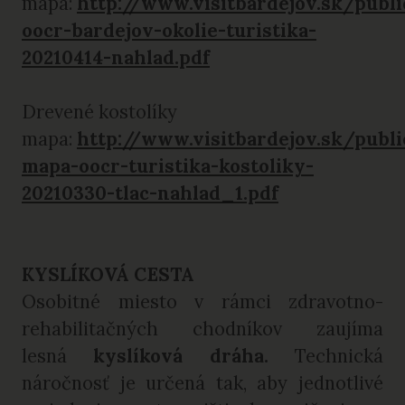
mapa:
http://www.visitbardejov.sk/publ
oocr-bardejov-okolie-turistika-
20210414-nahlad.pdf
Drevené kostolíky
mapa:
http://www.visitbardejov.sk/publ
mapa-oocr-turistika-kostoliky-
20210330-tlac-nahlad_1.pdf
KYSLÍKOVÁ CESTA
Osobitné miesto v rámci zdravotno-
rehabilitačných chodníkov zaujíma
lesná
kyslíková dráha.
Technická
náročnosť je určená tak, aby jednotlivé