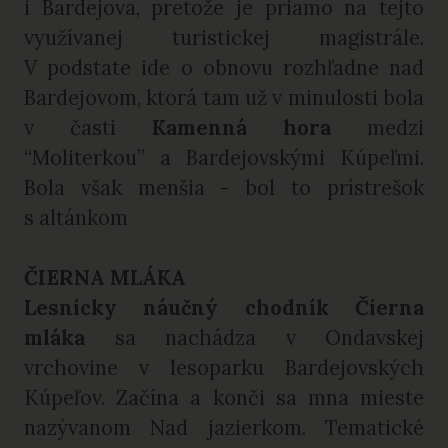
i Bardejova, pretože je priamo na tejto
využívanej turistickej magistrále.
V podstate ide o obnovu rozhľadne nad
Bardejovom, ktorá tam už v minulosti bola
v časti
Kamenná hora
medzi
“Moliterkou” a Bardejovskými Kúpeľmi.
Bola však menšia - bol to prístrešok
s altánkom
ČIERNA MLÁKA
Lesnícky náučný chodník Čierna
mláka
sa nachádza v Ondavskej
vrchovine v lesoparku Bardejovských
Kúpeľov. Začína a konči sa mna mieste
nazývanom Nad jazierkom. Tematické