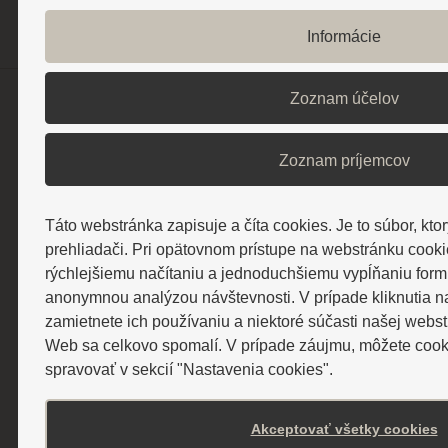
Informácie
Zoznam účelov
Pobyty a ceny
Pobyty cez poisťovňu
Zoznam príjemcov
Relaxačné pobyty
Liečebné pobyty
Senior pobyty
Táto webstránka zapisuje a číta cookies. Je to súbor, kto
prehliadači. Pri opätovnom prístupe na webstránku cook
Špeciálne sezónne pobyty
rýchlejšiemu načítaniu a jednoduchšiemu vypĺňaniu for
Ostatné cenníky
anonymnou analýzou návštevnosti. V prípade kliknutia n
zamietnete ich používaniu a niektoré súčasti našej webs
Web sa celkovo spomalí. V prípade záujmu, môžete cooki
Ubytovanie
spravovať v sekcií "Nastavenia cookies".
Hotely
Vilky
Akceptovať všetky cookies
Hotel Alexander