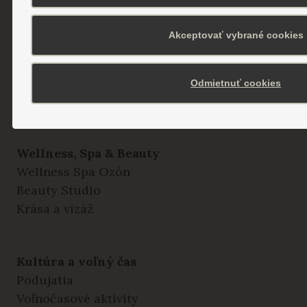
Detská liečebňa Valentína
Akceptovať vybrané cookies
Liečebné procedúry
Odborné ambulancie a vyšetrenia
Odmietnuť cookies
Poliklinika Remedium
Wellness, Spa & Beauty
Wellness Spa Ozón
Beauty Studio
Krása a vizáž
Kultúra a voľný čas
Podujatia
Voľnočasové aktivity