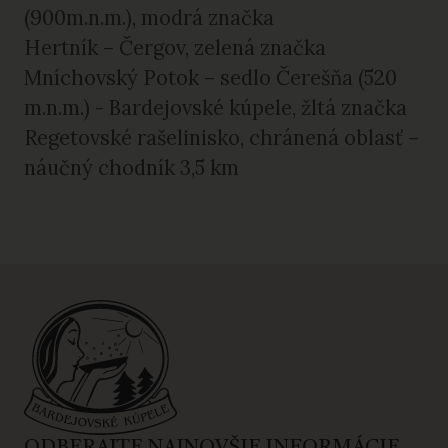
(900m.n.m.), modrá značka
Hertník – Čergov, zelená značka
Mníchovský Potok – sedlo Čerešňa (520
m.n.m.) - Bardejovské kúpele, žltá značka
Regetovské rašelinisko, chránená oblasť –
náučný chodník 3,5 km
ODBERAJTE NAJNOVŠIE INFORMÁCIE