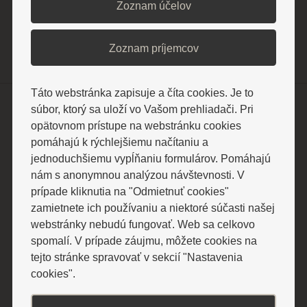
Zoznam účelov
Zoznam príjemcov
Táto webstránka zapisuje a číta cookies. Je to
súbor, ktorý sa uloží vo Vašom prehliadači. Pri
Pobyty a ceny
opätovnom prístupe na webstránku cookies
Pobyty cez poisťovňu
pomáhajú k rýchlejšiemu načítaniu a
Relaxačné pobyty
jednoduchšiemu vypĺňaniu formulárov. Pomáhajú
Liečebné pobyty
nám s anonymnou analýzou návštevnosti. V
Senior pobyty
prípade kliknutia na "Odmietnuť cookies"
zamietnete ich používaniu a niektoré súčasti našej
Špeciálne sezónne pobyty
webstránky nebudú fungovať. Web sa celkovo
Ostatné cenníky
spomalí. V prípade záujmu, môžete cookies na
tejto stránke spravovať v sekcií "Nastavenia
cookies".
Ubytovanie
Hotely