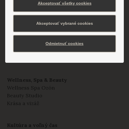
Akceptovať všetky cookies
Vilky
Hotel Alexander
Detská liečebňa Valentína
Akceptovať vybrané cookies
Liečebné procedúry
Odmietnuť cookies
Odborné ambulancie a vyšetrenia
Poliklinika Remedium
Wellness, Spa & Beauty
Wellness Spa Ozón
Beauty Studio
Krása a vizáž
Kultúra a voľný čas