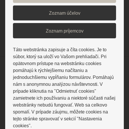
IČO: 36 168 301
Zoznam účelov
IČ DPH: SK2020026250
Zoznam príjemcov
Táto webstránka zapisuje a číta cookies. Je to
súbor, ktorý sa uloží vo Vašom prehliadači. Pri
opätovnom prístupe na webstránku cookies
Pobyty a ceny
pomáhajú k rýchlejšiemu načítaniu a
jednoduchšiemu vypĺňaniu formulárov. Pomáhajú
Pobyty cez poisťovňu
nám s anonymnou analýzou návštevnosti. V
Relaxačné pobyty
prípade kliknutia na "Odmietnuť cookies"
Liečebné pobyty
zamietnete ich používaniu a niektoré súčasti našej
Senior pobyty
webstránky nebudú fungovať. Web sa celkovo
Špeciálne sezónne pobyty
spomalí. V prípade záujmu, môžete cookies na
Ostatné cenníky
tejto stránke spravovať v sekcií "Nastavenia
cookies".