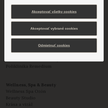
Ubytovanie
Akceptovať všetky cookies
Hotely
Vilky
Hotel Alexander
Akceptovať vybrané cookies
Detská liečebňa Valentína
Odmietnuť cookies
Liečebné procedúry
Odborné ambulancie a vyšetrenia
Poliklinika Remedium
Wellness, Spa & Beauty
Wellness Spa Ozón
Beauty Studio
Krása a vizáž