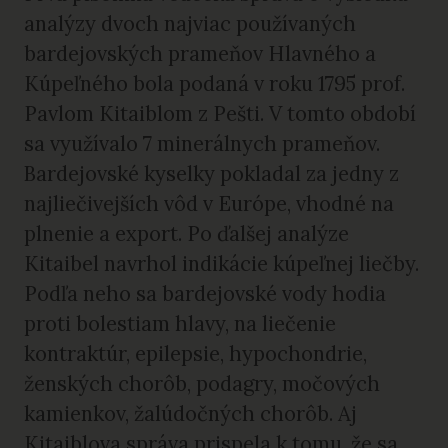
analýzy dvoch najviac používaných
bardejovských prameňov Hlavného a
Kúpeľného bola podaná v roku 1795 prof.
Pavlom Kitaiblom z Pešti. V tomto období
sa využívalo 7 minerálnych prameňov.
Bardejovské kyselky pokladal za jedny z
najliečivejších vôd v Európe, vhodné na
plnenie a export. Po ďalšej analýze
Kitaibel navrhol indikácie kúpeľnej liečby.
Podľa neho sa bardejovské vody hodia
proti bolestiam hlavy, na liečenie
kontraktúr, epilepsie, hypochondrie,
ženských chorôb, podagry, močových
kamienkov, žalúdočných chorôb. Aj
Kitaiblova správa prispela k tomu, že sa