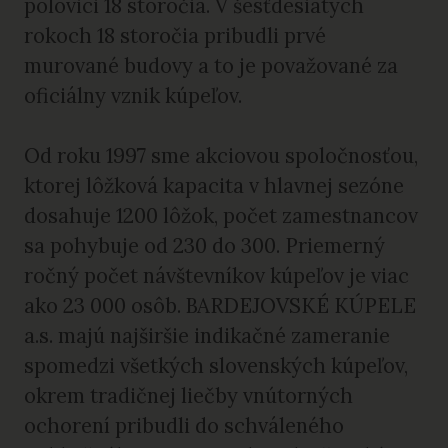
polovici 18 storočia. V šesťdesiatych
rokoch 18 storočia pribudli prvé
murované budovy a to je považované za
oficiálny vznik kúpeľov.
Od roku 1997 sme akciovou spoločnosťou,
ktorej lôžková kapacita v hlavnej sezóne
dosahuje 1200 lôžok, počet zamestnancov
sa pohybuje od 230 do 300. Priemerný
ročný počet návštevníkov kúpeľov je viac
ako 23 000 osôb. BARDEJOVSKÉ KÚPELE
a.s. majú najširšie indikačné zameranie
spomedzi všetkých slovenských kúpeľov,
okrem tradičnej liečby vnútorných
ochorení pribudli do schváleného