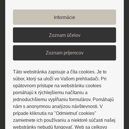
pokojnom prostredí lesov s výbornými
klimatickými podmienkami. Pri
Informácie
nedávnych výskumoch sa opakovane
potvrdilo, že ide o miesto s najčistejším
Zoznam účelov
vzduchom na Slovensku. V kúpeľoch sa
nachádza pešia zóna a lesopark, ktoré
Zoznam príjemcov
všetkým ponúkajú pokoj a oddych od
každodenného života. V areáli kúpeľov sa
nachádza letné kúpalisko s vyhrievanou
Táto webstránka zapisuje a číta cookies. Je to
súbor, ktorý sa uloží vo Vašom prehliadači. Pri
vodou, tenisové kurty a krytá tenisová
opätovnom prístupe na webstránku cookies
hala, miniaturgolf, kyslíková dráha,
pomáhajú k rýchlejšiemu načítaniu a
turistické chodníky, cyklistické single
jednoduchšiemu vypĺňaniu formulárov. Pomáhajú
tracky, vyhliadková veža Kamenná hora,
nám s anonymnou analýzou návštevnosti. V
prípade kliknutia na "Odmietnuť cookies"
lesnícky náučný chodník Čierna mláka,
zamietnete ich používaniu a niektoré súčasti našej
Múzeum Sisi v liečebnom dome Alžbeta,
webstránky nebudú fungovať. Web sa celkovo