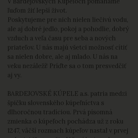
V Bardejovských Kúpeľoch pomáhame
ľuďom žiť lepší život.
Poskytujeme pre nich nielen liečivú vodu,
ale aj dobré jedlo, pokoj a pohodlie, dobrý
vzduch a veľa času pre seba a nových
priateľov. U nás majú všetci možnosť cítiť
sa nielen dobre, ale aj mlado. U nás na
veku nezáleží! Príďte sa o tom presvedčiť
aj vy.
BARDEJOVSKÉ KÚPELE a.s. patria medzi
špičku slovenského kúpeľníctva s
dlhoročnou tradíciou. Prvá písomná
zmienka o kúpeľoch pochádza už z roku
1247, väčší rozmach kúpeľov nastal v prvej