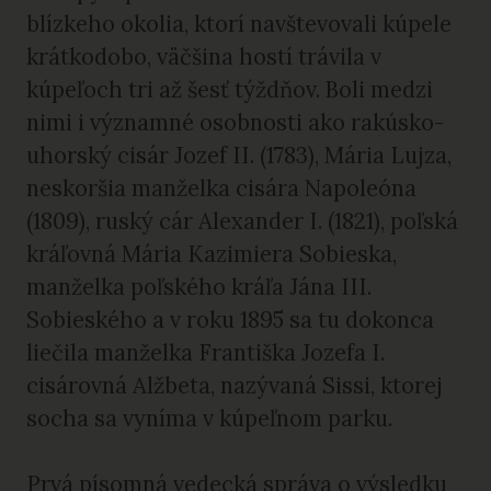
blízkeho okolia, ktorí navštevovali kúpele
krátkodobo, väčšina hostí trávila v
kúpeľoch tri až šesť týždňov. Boli medzi
nimi i významné osobnosti ako rakúsko-
uhorský cisár Jozef II. (1783), Mária Lujza,
neskoršia manželka cisára Napoleóna
(1809), ruský cár Alexander I. (1821), poľská
kráľovná Mária Kazimiera Sobieska,
manželka poľského kráľa Jána III.
Sobieského a v roku 1895 sa tu dokonca
liečila manželka Františka Jozefa I.
cisárovná Alžbeta, nazývaná Sissi, ktorej
socha sa vyníma v kúpeľnom parku.
Prvá písomná vedecká správa o výsledku