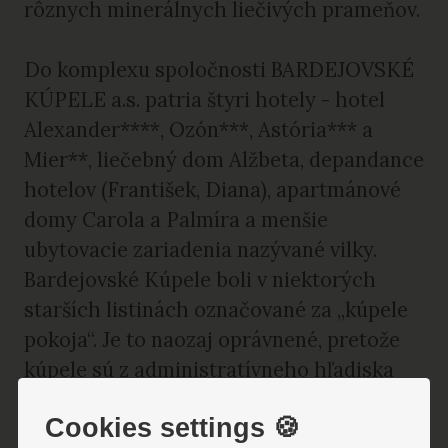
rôznych minerálnych liečivých prameňov.
Do komplexu spoločnosti BARDEJOVSKÉ
KÚPELE a.s. patria štyri hotely - hotel
Alexander****, Ozón***, Astória*** a
Mier**, liečebný dom Alžbeta, depandance
hotelov (František, Diana), apartmánové
domy Carola a Palmíra a menšie
ubytovacie zariadenia nazývané vilky.
Bardejovské Kúpele boli v niektorých
starších listinách označované za „kúpele
pokoja“. Je to naozaj oprávnené, pretože
kúpele sú z administratívneho hľadiska
súčasťou mesta Bardejov, ale v
Cookies settings 🍪
skutočnosti ležia mimo neho, v krásnom a