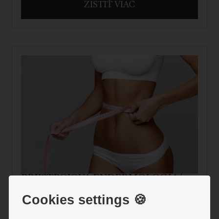
ZISTIŤ VIAC
PRÍJSTROJOVÁ ENDERMOLÓGIA/
LYMFODRENÁŽ
Cookies settings 🍪
Táto metóda patrí celosvetovo k