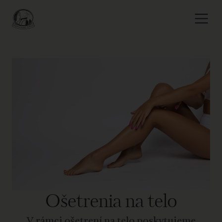
Ošetrenia na telo
V rámci ošetrení na telo poskytujeme