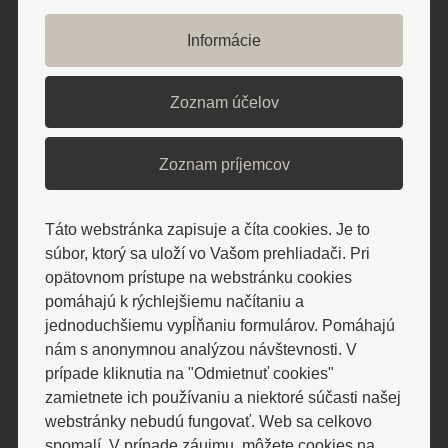
najefektívnejšej forme riešenia
Informácie
problémov spojených s celulitídou.
Spája v sebe pôsobenie dávkovaného
Zoznam účelov
vákua a valčekovej masáže
Zoznam príjemcov
ZISTIŤ VIAC
Táto webstránka zapisuje a číta cookies. Je to
súbor, ktorý sa uloží vo Vašom prehliadači. Pri
opätovnom prístupe na webstránku cookies
pomáhajú k rýchlejšiemu načítaniu a
jednoduchšiemu vypĺňaniu formulárov. Pomáhajú
nám s anonymnou analýzou návštevnosti. V
prípade kliknutia na "Odmietnuť cookies"
zamietnete ich používaniu a niektoré súčasti našej
webstránky nebudú fungovať. Web sa celkovo
spomalí. V prípade záujmu, môžete cookies na